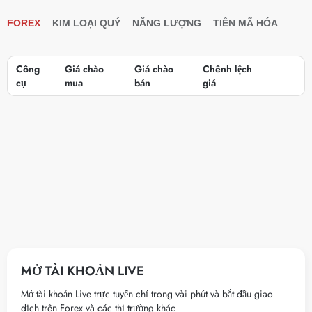
FOREX
KIM LOẠI QUÝ
NĂNG LƯỢNG
TIỀN MÃ HÓA
Công
Giá chào
Giá chào
Chênh lệch
MUA
BÁ
cụ
mua
bán
giá
MỞ TÀI KHOẢN LIVE
Mở tài khoản Live trực tuyến chỉ trong vài phút và bắt đầu giao
dịch trên Forex và các thị trường khác