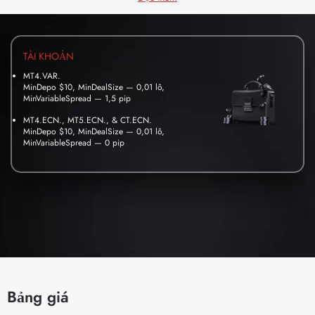
TÀI KHOẢN
MT4.VAR.
MinDepo $10, MinDealSize — 0,01 lô,
MinVariableSpread — 1,5 pip
MT4.ECN., MT5.ECN., & CT.ECN.
MinDepo $10, MinDealSize — 0,01 lô,
MinVariableSpread — 0 pip
Bảng giá