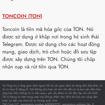
TONCOIN (TON)
Toncoin là tiền mã hóa gốc của TON. Nó
được sử dụng ở khắp nơi trong hệ sinh thái
Telegram. Được sử dụng cho các hoạt động
mạng, giao dịch, trò chơi hoặc đồ sưu tập
được xây dựng trên TON. Chúng tôi chấp
nhận nạp và rút tiền qua TON.
Vui lòng lưu ý rằng giao dịch ngoại hối và các giao dịch sử dụng đòn bẩy khác có
rủi ro thua lỗ đáng kể. Nó không phù hợp với mọi nhà đầu tư và bạn nên đảm bảo
rằng bạn hiểu những rủi ro liên quan, yêu cầu được tư vấn độc lập nếu cần thiết.
Tất cả thông tin trên trang web này không nhằm mục đích thu hút các công dân
hoặc cư dân của Hoa Kỳ và Vương quốc Anh.
TW Corp LLC; registration number A000001731; registration address No. 9