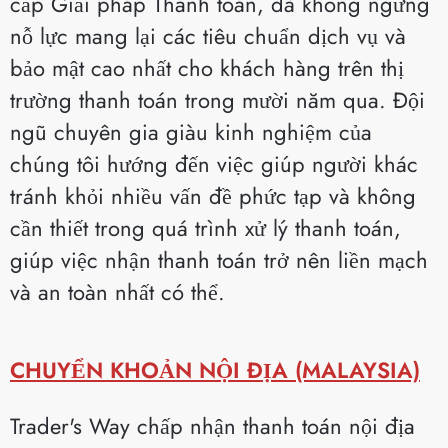
cấp Giải pháp Thanh toán, đã không ngừng
nỗ lực mang lại các tiêu chuẩn dịch vụ và
bảo mật cao nhất cho khách hàng trên thị
trường thanh toán trong mười năm qua. Đội
ngũ chuyên gia giàu kinh nghiệm của
chúng tôi hướng đến việc giúp người khác
tránh khỏi nhiều vấn đề phức tạp và không
cần thiết trong quá trình xử lý thanh toán,
giúp việc nhận thanh toán trở nên liền mạch
và an toàn nhất có thể.
CHUYỂN KHOẢN NỘI ĐỊA (MALAYSIA)
Trader's Way chấp nhận thanh toán nội địa