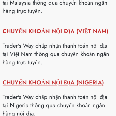
tại Malaysia thông qua chuyển khoản ngân
hàng trực tuyến.
CHUYỂN KHOẢN NỘI ĐỊA (VIỆT NAM)
Trader's Way chấp nhận thanh toán nội địa
tại Việt Nam thông qua chuyển khoản ngân
hàng trực tuyến.
CHUYỂN KHOẢN NỘI ĐỊA (NIGERIA)
Trader's Way chấp nhận thanh toán nội địa
tại Nigeria thông qua chuyển khoản ngân
hàng nội địa.