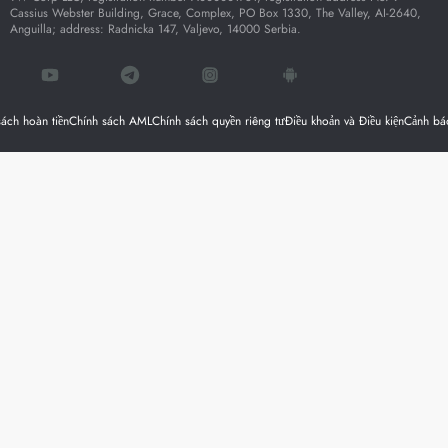
Cassius Webster Building, Grace, Complex, PO Box 1330, The Valley, AI-2640,
Anguilla; address: Radnicka 147, Valjevo, 14000 Serbia.
sách hoàn tiền
Chính sách AML
Chính sách quyền riêng tư
Điều khoản và Điều kiện
Cảnh báo