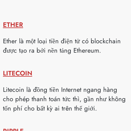
ETHER
Ether là một loại tiền điện tử có blockchain
được tạo ra bởi nền tảng Ethereum.
LITECOIN
Litecoin là đồng tiền Internet ngang hàng
cho phép thanh toán tức thì, gần như không
tốn phí cho bất kỳ ai trên thế giới.
RIPPLE