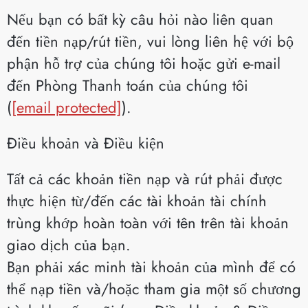
Nếu bạn có bất kỳ câu hỏi nào liên quan
đến tiền nạp/rút tiền, vui lòng liên hệ với bộ
phận hỗ trợ của chúng tôi hoặc gửi e-mail
đến Phòng Thanh toán của chúng tôi
(
[email protected]
).
Điều khoản và Điều kiện
Tất cả các khoản tiền nạp và rút phải được
thực hiện từ/đến các tài khoản tài chính
trùng khớp hoàn toàn với tên trên tài khoản
giao dịch của bạn.
Bạn phải xác minh tài khoản của mình để có
thể nạp tiền và/hoặc tham gia một số chương