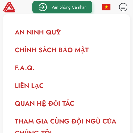
Văn phòng Cá nhân
AN NINH QUỸ
CHÍNH SÁCH BẢO MẬT
F.A.Q.
LIÊN LẠC
QUAN HỆ ĐỐI TÁC
THAM GIA CÙNG ĐỘI NGŨ CỦA