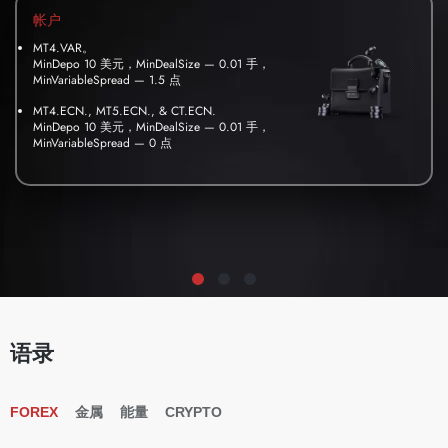
帐户
MT4.VAR。
MinDepo 10 美元，MinDealSize — 0.01 手，
MinVariableSpread — 1.5 点
MT4.ECN., MT5.ECN., & CT.ECN.
MinDepo 10 美元，MinDealSize — 0.01 手，
MinVariableSpread — 0 点
语录
FOREX
金属
能量
CRYPTO