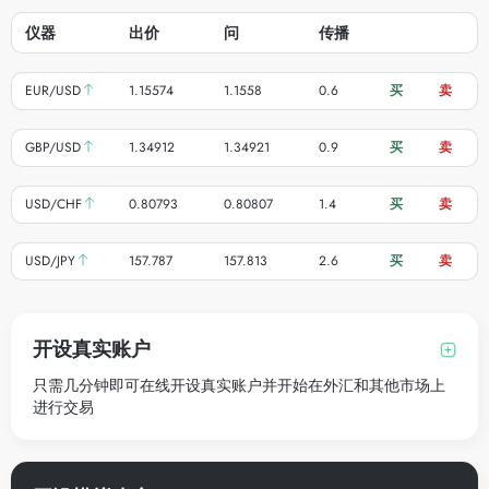
仪器
出价
问
传播
买
卖
EUR/USD
1.15574
1.1558
0.6
买
卖
GBP/USD
1.34912
1.34921
0.9
买
卖
USD/CHF
0.80793
0.80807
1.4
买
卖
USD/JPY
157.787
157.813
2.6
买
卖
开设真实账户
只需几分钟即可在线开设真实账户并开始在外汇和其他市场上
进行交易