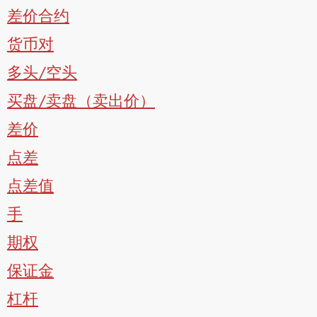
差价合约
货币对
多头/空头
买盘/卖盘（卖出价）
差价
点差
点差值
手
期权
保证金
杠杆