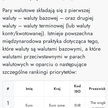
Pary walutowe składają się z pierwszej
waluty – waluty bazowej – oraz drugiej
waluty – waluty terminowej (lub waluty
kontr/kwotowanej). Istnieje powszechna
międzynarodowa praktyka dotycząca tego,
które waluty są walutami bazowymi, a które
walutami przeciwstawnymi w parach
walutowych w oparciu o następujące
szczególne rankingi priorytetów:
Kod
#
Imię
Kraj
Przezwisko
ISO
1
The single
Euro
Euro zone
EUR
currency