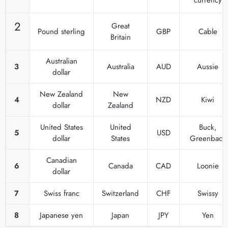
2
Great
Pound sterling
GBP
Cable
Britain
Australian
3
Australia
AUD
Aussie
dollar
New Zealand
New
4
NZD
Kiwi
dollar
Zealand
United States
United
Buck,
5
USD
dollar
States
Greenback
Canadian
6
Canada
CAD
Loonie
dollar
7
Swiss franc
Switzerland
CHF
Swissy
8
Japanese yen
Japan
JPY
Yen