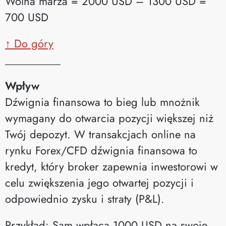
Wolna marża = 2000 USD – 1300 USD =
700 USD
↑ Do góry
__________
Wpływ
Dźwignia finansowa to bieg lub mnożnik
wymagany do otwarcia pozycji większej niż
Twój depozyt. W transakcjach online na
rynku Forex/CFD dźwignia finansowa to
kredyt, który broker zapewnia inwestorowi w
celu zwiększenia jego otwartej pozycji i
odpowiednio zysku i straty (P&L).
Przykład: Sam wpłaca 1000 USD na swoje