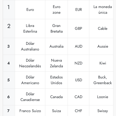
1
Euro
La moneda
Euro
EUR
zone
única
2
Libra
Gran
GBP
Cable
Esterlina
Bretaña
Dólar
3
Australia
AUD
Aussie
Australiano
Dólar
Nueva
4
NZD
Kiwi
Neozelandés
Zelanda
Dólar
Estados
Buck,
5
USD
Americano
Unidos
Greenback
Dólar
6
Canada
CAD
Loonie
Canadiense
7
Franco Suizo
Suiza
CHF
Swissy