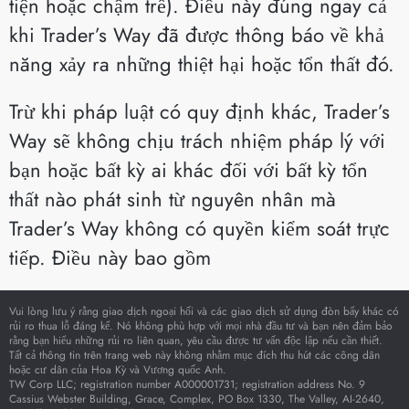
tiện hoặc chậm trễ). Điều này đúng ngay cả
khi Trader’s Way đã được thông báo về khả
năng xảy ra những thiệt hại hoặc tổn thất đó.
Trừ khi pháp luật có quy định khác, Trader’s
Way sẽ không chịu trách nhiệm pháp lý với
bạn hoặc bất kỳ ai khác đối với bất kỳ tổn
thất nào phát sinh từ nguyên nhân mà
Trader’s Way không có quyền kiểm soát trực
tiếp. Điều này bao gồm
Vui lòng lưu ý rằng giao dịch ngoại hối và các giao dịch sử dụng đòn bẩy khác có
rủi ro thua lỗ đáng kể. Nó không phù hợp với mọi nhà đầu tư và bạn nên đảm bảo
rằng bạn hiểu những rủi ro liên quan, yêu cầu được tư vấn độc lập nếu cần thiết.
Tất cả thông tin trên trang web này không nhằm mục đích thu hút các công dân
hoặc cư dân của Hoa Kỳ và Vương quốc Anh.
TW Corp LLC; registration number A000001731; registration address No. 9
Cassius Webster Building, Grace, Complex, PO Box 1330, The Valley, AI-2640,