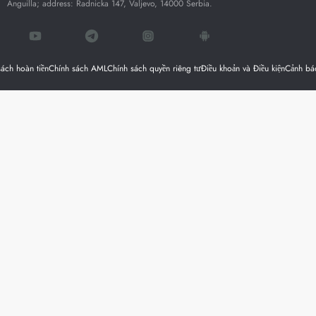
Anguilla; address: Radnicka 147, Valjevo, 14000 Serbia.
sách hoàn tiền
Chính sách AML
Chính sách quyền riêng tư
Điều khoản và Điều kiện
Cảnh báo