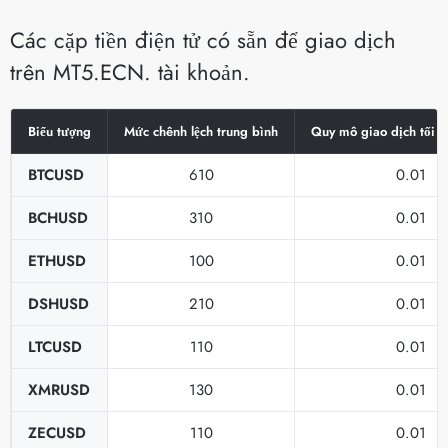
Các cặp tiền điện tử có sẵn để giao dịch
trên MT5.ECN. tài khoản.
Biểu tượng
Mức chênh lệch trung bình
Quy mô giao dịch tối th
BTCUSD
610
0.01
BCHUSD
310
0.01
ETHUSD
100
0.01
DSHUSD
210
0.01
LTCUSD
110
0.01
XMRUSD
130
0.01
ZECUSD
110
0.01