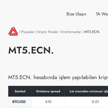
Bize Ulaşın
TA We
Piyasalar
Kripto Paralar
Enstrümanlar
MT5.ECN.
MT5.ECN.
MT5.ECN. hesabında işlem yapılabilen kripto
Sembol
Ortalama spread
Lot cinsinden minimum işl
BTCUSD
610
0.01