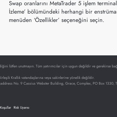
Swap oranlarını MetaTrader 5 işlem terminali
İzleme’ bölümündeki herhangi bir enstrümana
menüden ‘Özellikler’ seçeneğini seçin.
diğini lütfen unutmayın. Tüm yatırımcılar için uygun değildir ve gerekirse bağ
irleşik Krallık vatandaşlarına veya sakinlerine yönelik değildir.
address No. 9 Cassius Webster Building, Grace, Complex, PO Box 1330, The 
 Koşullar
Risk Uyarısı