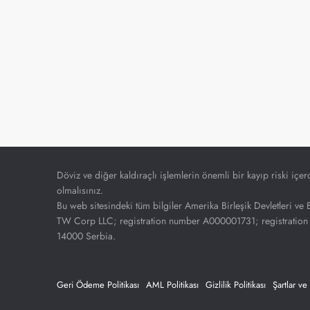
Döviz ve diğer kaldıraçlı işlemlerin önemli bir kayıp riski içer
olmalısınız.
Bu web sitesindeki tüm bilgiler Amerika Birleşik Devletleri ve B
TW Corp LLC; registration number A000001731; registration 
14000 Serbia.
Geri Ödeme Politikası
AML Politikası
Gizlilik Politikası
Şartlar ve