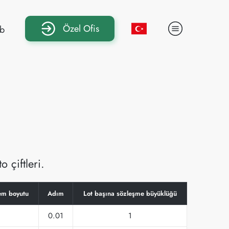
Özel Ofis
b
 çiftleri.
em boyutu
Adım
Lot başına sözleşme büyüklüğü
0.01
1