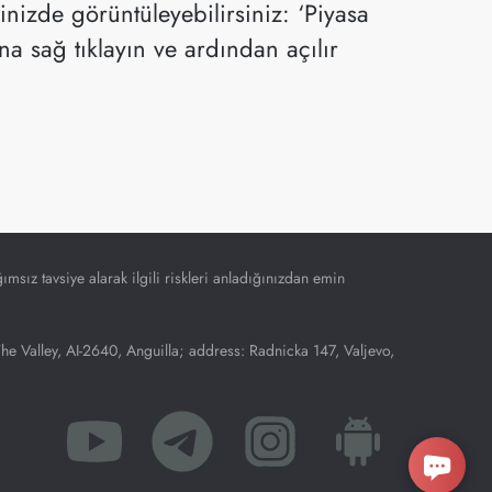
nizde görüntüleyebilirsiniz: ‘Piyasa
 sağ tıklayın ve ardından açılır
ımsız tavsiye alarak ilgili riskleri anladığınızdan emin
Valley, AI-2640, Anguilla; address: Radnicka 147, Valjevo,