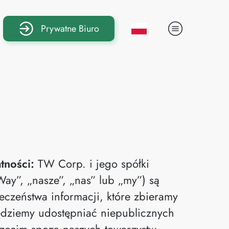
Prywatne Biuro
tności:
TW Corp. i jego spółki
Way”, „nasze”, „nas” lub „my”) są
czeństwa informacji, które zbieramy
ędziemy udostępniać niepublicznych
trzecim spoza naszych towarzystw