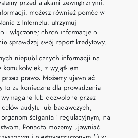
systemy przed atakami zewnętrznymi.
nformacji, możesz również pomóc w
ania z Internetu: utrzymuj
 i włączone; chroń informacje o
rnie sprawdzaj swój raport kredytowy.
ych niepublicznych informacji na
w komukolwiek, z wyjątkiem
 przez prawo. Możemy ujawniać
y to za konieczne dla prowadzenia
est wymagane lub dozwolone przez
 celów audytu lub badawczych,
b organom ścigania i regulacyjnym, na
ustwom. Ponadto możemy ujawniać
rzyszonym i niestowarzyszonym (i) w