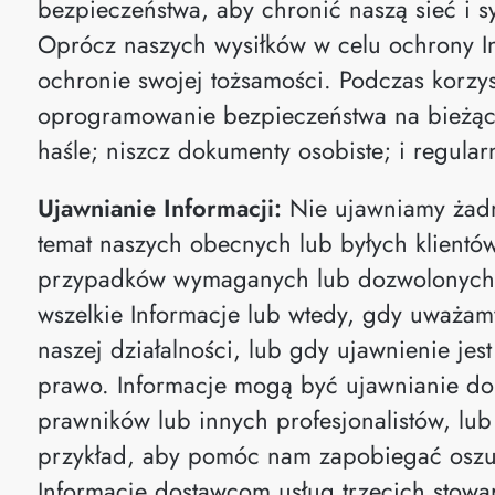
bezpieczeństwa, aby chronić naszą sieć i 
Oprócz naszych wysiłków w celu ochrony I
ochronie swojej tożsamości. Podczas korzyst
oprogramowanie bezpieczeństwa na bieżąco
haśle; niszcz dokumenty osobiste; i regula
Ujawnianie Informacji:
Nie ujawniamy żadn
temat naszych obecnych lub byłych klientó
przypadków wymaganych lub dozwolonych
wszelkie Informacje lub wtedy, gdy uważam
naszej działalności, lub gdy ujawnienie j
prawo. Informacje mogą być ujawnianie do
prawników lub innych profesjonalistów, lu
przykład, aby pomóc nam zapobiegać osz
Informacje dostawcom usług trzecich stowa