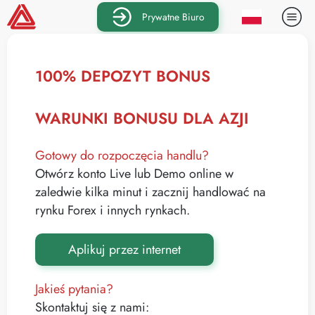
Prywatne Biuro
100% DEPOZYT BONUS
WARUNKI BONUSU DLA AZJI
Gotowy do rozpoczęcia handlu?
Otwórz konto Live lub Demo online w
zaledwie kilka minut i zacznij handlować na
rynku Forex i innych rynkach.
Aplikuj przez internet
Jakieś pytania?
Skontaktuj się z nami: