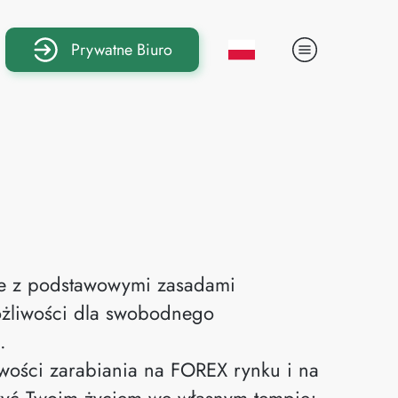
Prywatne Biuro
ie z podstawowymi zasadami
żliwości dla swobodnego
.
iwości zarabiania na FOREX rynku i na
 żyć Twoim życiem we własnym tempie;