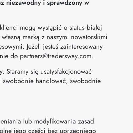
asz niezawodny i sprawdzony w
klienci mogą wystąpić o status białej
ą własną marką z naszymi nowatorskimi
owymi. Jeżeli jesteś zainteresowany
enie do
partners@tradersway.com
.
ny. Staramy się usatysfakcjonować
li swobodnie handlować, swobodnie
ieniania lub modyfikowania zasad
olne jego części bez uprzedniego