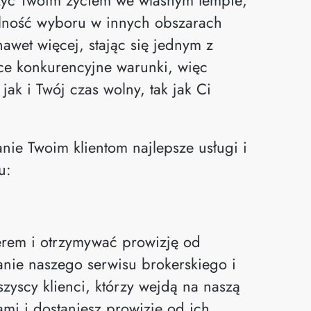
lność wyboru w innych obszarach
awet więcej, stając się jednym z
ce konkurencyjne warunki, więc
k i Twój czas wolny, tak jak Ci
ie Twoim klientom najlepsze usługi i
u:
nerem i otrzymywać prowizję od
anie naszego serwisu brokerskiego i
szyscy klienci, którzy wejdą na naszą
ami i dostaniesz prowizję od ich