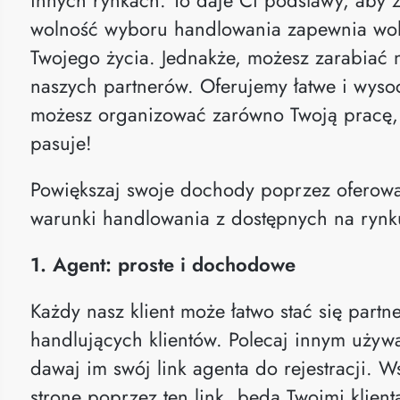
wolność wyboru handlowania zapewnia wo
Twojego życia. Jednakże, możesz zarabiać n
naszych partnerów. Oferujemy łatwe i wyso
możesz organizować zarówno Twoją pracę, ja
pasuje!
Powiększaj swoje dochody poprzez oferowan
warunki handlowania z dostępnych na rynk
1. Agent: proste i dochodowe
Każdy nasz klient może łatwo stać się part
handlujących klientów. Polecaj innym używ
dawaj im swój link agenta do rejestracji. W
stronę poprzez ten link, będą Twoimi klient