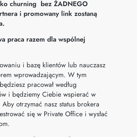
 jako churning bez ŻADNEGO
rtnera i promowany link zostaną
a.
a praca razem dla wspólnej
owaniu i bazę klientów lub nauczasz
kerem wprowadzającym. W tym
 będziesz pracował według
ów i będziemy Ciebie wspierać w
 Aby otrzymać nasz status brokera
strować się w Private Office i wysłać
com
.