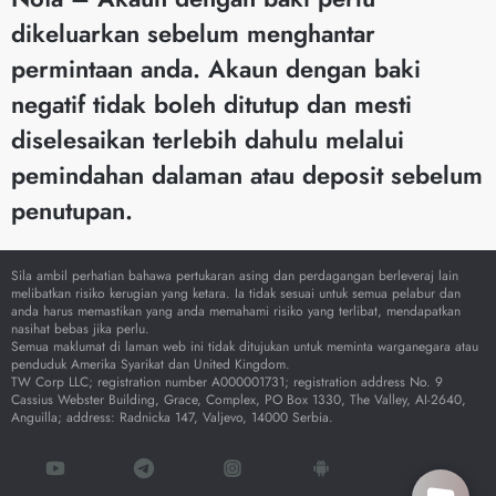
dikeluarkan sebelum menghantar
permintaan anda. Akaun dengan baki
negatif tidak boleh ditutup dan mesti
diselesaikan terlebih dahulu melalui
pemindahan dalaman atau deposit sebelum
penutupan.
Sila ambil perhatian bahawa pertukaran asing dan perdagangan berleveraj lain
melibatkan risiko kerugian yang ketara. Ia tidak sesuai untuk semua pelabur dan
anda harus memastikan yang anda memahami risiko yang terlibat, mendapatkan
nasihat bebas jika perlu.
Semua maklumat di laman web ini tidak ditujukan untuk meminta warganegara atau
penduduk Amerika Syarikat dan United Kingdom.
TW Corp LLC; registration number A000001731; registration address No. 9
Cassius Webster Building, Grace, Complex, PO Box 1330, The Valley, AI-2640,
Anguilla; address: Radnicka 147, Valjevo, 14000 Serbia.