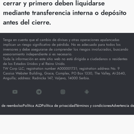
cerrar y primero deben liquidarse
mediante transferencia interna o depósito
antes del cierre.
Tenga en cuenta que el cambio de divisas y otras operaciones apalancadas
implican un riesgo significativo de pérdida. No es adecuado para todos los
inversores y debe asegurarse de comprender los riesgos involucrados, buscando
asesoramiento independiente si es necesario.
Toda la información en este sitio web no está dirigida a ciudadanos o residentes
de los Estados Unidos y el Reino Unido.
TW Corp LLC; registration number A000001731; registration address No. 9
Cassius Webster Building, Grace, Complex, PO Box 1330, The Valley, AI-2640,
Anguilla; address: Radnicka 147, Valjevo, 14000 Serbia.
ca de reembolso
Política ALD
Política de privacidad
Términos y condiciones
Advertencia de