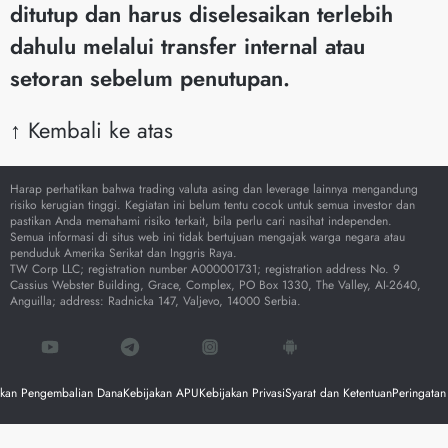
ditutup dan harus diselesaikan terlebih
dahulu melalui transfer internal atau
setoran sebelum penutupan.
↑ Kembali ke atas
Harap perhatikan bahwa trading valuta asing dan leverage lainnya mengandung
risiko kerugian tinggi. Kegiatan ini belum tentu cocok untuk semua investor dan
pastikan Anda memahami risiko terkait, bila perlu cari nasihat independen.
Semua informasi di situs web ini tidak bertujuan mengajak warga negara atau
penduduk Amerika Serikat dan Inggris Raya.
TW Corp LLC; registration number A000001731; registration address No. 9
Cassius Webster Building, Grace, Complex, PO Box 1330, The Valley, AI-2640,
Anguilla; address: Radnicka 147, Valjevo, 14000 Serbia.
akan Pengembalian Dana
Kebijakan APU
Kebijakan Privasi
Syarat dan Ketentuan
Peringatan