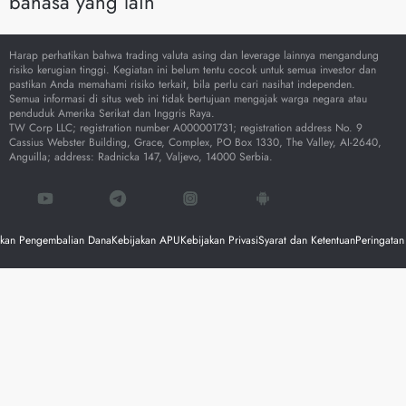
bahasa yang lain
Harap perhatikan bahwa trading valuta asing dan leverage lainnya mengandung
risiko kerugian tinggi. Kegiatan ini belum tentu cocok untuk semua investor dan
pastikan Anda memahami risiko terkait, bila perlu cari nasihat independen.
Semua informasi di situs web ini tidak bertujuan mengajak warga negara atau
penduduk Amerika Serikat dan Inggris Raya.
TW Corp LLC; registration number A000001731; registration address No. 9
Cassius Webster Building, Grace, Complex, PO Box 1330, The Valley, AI-2640,
Anguilla; address: Radnicka 147, Valjevo, 14000 Serbia.
akan Pengembalian Dana
Kebijakan APU
Kebijakan Privasi
Syarat dan Ketentuan
Peringatan