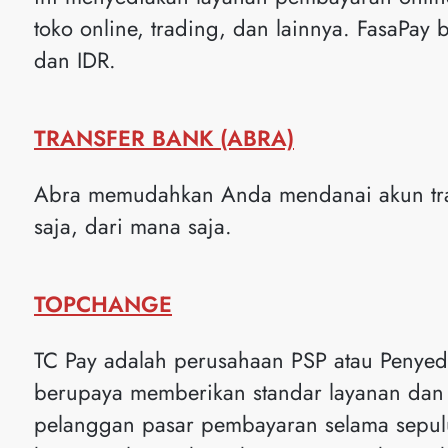
toko online, trading, dan lainnya. FasaPa
dan IDR.
TRANSFER BANK (ABRA)
Abra memudahkan Anda mendanai akun trad
saja, dari mana saja.
TOPCHANGE
TC Pay adalah perusahaan PSP atau Penyedi
berupaya memberikan standar layanan dan
pelanggan pasar pembayaran selama sepuluh