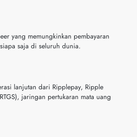
to-peer yang memungkinkan pembayaran
iapa saja di seluruh dunia.
rasi lanjutan dari Ripplepay, Ripple
 (RTGS), jaringan pertukaran mata uang