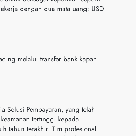
y bekerja dengan dua mata uang: USD
ing melalui transfer bank kapan
a Solusi Pembayaran, yang telah
 keamanan tertinggi kepada
 tahun terakhir. Tim profesional