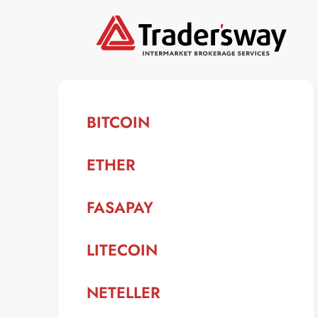
BITCOIN
ETHER
FASAPAY
LITECOIN
NETELLER