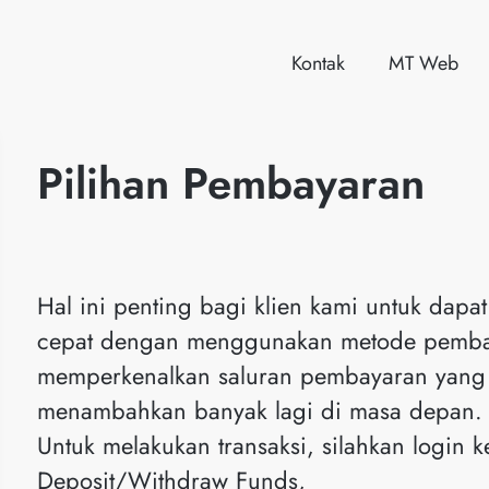
Kontak
MT Web
Pilihan Pembayaran
Hal ini penting bagi klien kami untuk dap
cepat dengan menggunakan metode pembaya
memperkenalkan saluran pembayaran yang p
menambahkan banyak lagi di masa depan.
Untuk melakukan transaksi, silahkan login 
Deposit/Withdraw Funds,