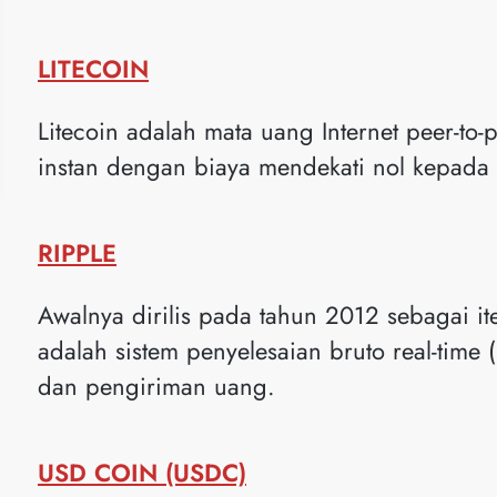
LITECOIN
Litecoin adalah mata uang Internet peer-
instan dengan biaya mendekati nol kepada s
RIPPLE
Awalnya dirilis pada tahun 2012 sebagai ite
adalah sistem penyelesaian bruto real-time
dan pengiriman uang.
USD COIN (USDC)