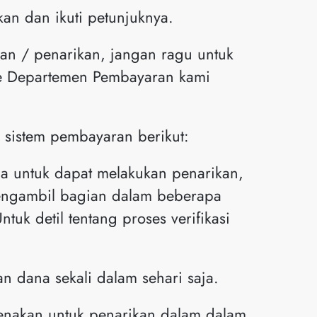
an dan ikuti petunjuknya.
ran / penarikan, jangan ragu untuk
e Departemen Pembayaran kami
 sistem pembayaran berikut:
da untuk dapat melakukan penarikan,
mengambil bagian dalam beberapa
tuk detil tentang proses verifikasi
dana sekali dalam sehari saja.
enakan untuk penarikan dalam dalam