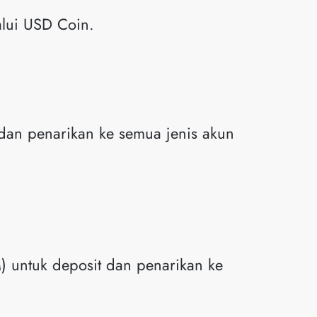
lui USD Coin.
dan penarikan ke semua jenis akun
) untuk deposit dan penarikan ke