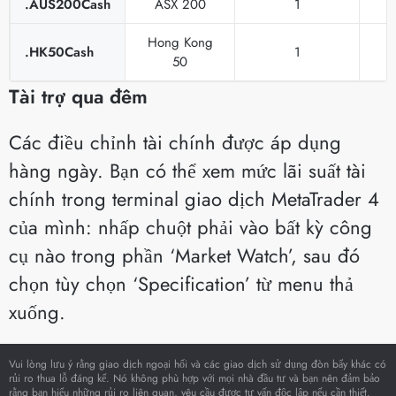
.AUS200Cash
ASX 200
1
Hong Kong
.HK50Cash
1
50
Tài trợ qua đêm
Các điều chỉnh tài chính được áp dụng
hàng ngày. Bạn có thể xem mức lãi suất tài
chính trong terminal giao dịch MetaTrader 4
của mình: nhấp chuột phải vào bất kỳ công
cụ nào trong phần ‘Market Watch’, sau đó
chọn tùy chọn ‘Specification’ từ menu thả
xuống.
Vui lòng lưu ý rằng giao dịch ngoại hối và các giao dịch sử dụng đòn bẩy khác có
rủi ro thua lỗ đáng kể. Nó không phù hợp với mọi nhà đầu tư và bạn nên đảm bảo
rằng bạn hiểu những rủi ro liên quan, yêu cầu được tư vấn độc lập nếu cần thiết.