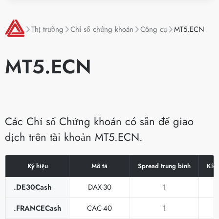
Thị trường
Chỉ số chứng khoán
Công cụ
MT5.ECN
MT5.ECN
Các Chỉ số Chứng khoán có sẵn để giao
dịch trên tài khoản MT5.ECN.
Ký hiệu
Mô tả
Spread trung bình
Kíc
.DE30Cash
DAX-30
1
.FRANCECash
CAC-40
1