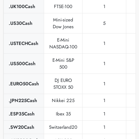
.UK100Cash
FTSE-100
1
Mini-sized
.US30Cash
5
Dow Jones
E-Mini
.USTECHCash
1
NASDAQ-100
E-Mini S&P
.US500Cash
1
500
DJ EURO
.EURO50Cash
1
STOXX 50
.JPN225Cash
Nikkei 225
1
.ESP35Cash
Ibex 35
1
.SW20Cash
Switzerland20
1