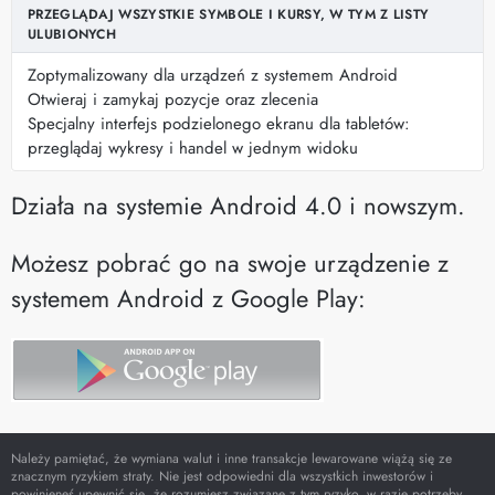
PRZEGLĄDAJ WSZYSTKIE SYMBOLE I KURSY, W TYM Z LISTY
ULUBIONYCH
Zoptymalizowany dla urządzeń z systemem Android
Otwieraj i zamykaj pozycje oraz zlecenia
Specjalny interfejs podzielonego ekranu dla tabletów:
przeglądaj wykresy i handel w jednym widoku
Działa na systemie Android 4.0 i nowszym.
Możesz pobrać go na swoje urządzenie z
systemem Android z Google Play:
Należy pamiętać, że wymiana walut i inne transakcje lewarowane wiążą się ze
znacznym ryzykiem straty. Nie jest odpowiedni dla wszystkich inwestorów i
powinieneś upewnić się, że rozumiesz związane z tym ryzyko, w razie potrzeby