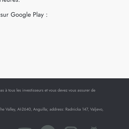
 sur Google Play :
 pas à tous les investisseurs et vous devez vous assurer de
Valley, AI-2640, Anguilla; address: Radnicka 147, Valjevo,