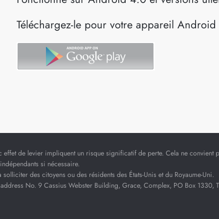
Téléchargez-le pour votre appareil Android
c effet de levier impliquent un risque significatif de perte. Cela ne convient
indépendants si nécessaire.
à solliciter des citoyens ou des résidents des États-Unis et du Royaume-Uni.
address No. 9 Cassius Webster Building, Grace, Complex, PO Box 1330, The 