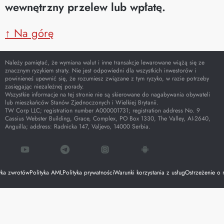
wewnętrzny przelew lub wpłatę.
↑ Na górę
Należy pamiętać, że wymiana walut i inne transakcje lewarowane wiążą się ze
znacznym ryzykiem straty. Nie jest odpowiedni dla wszystkich inwestorów i
powinieneś upewnić się, że rozumiesz związane z tym ryzyko, w razie potrzeby
zasięgając niezależnej porady.
Wszystkie informacje na tej stronie nie są skierowane do nagabywania obywateli
lub mieszkańców Stanów Zjednoczonych i Wielkiej Brytanii.
TW Corp LLC; registration number A000001731; registration address No. 9
Cassius Webster Building, Grace, Complex, PO Box 1330, The Valley, AI-2640,
Anguilla; address: Radnicka 147, Valjevo, 14000 Serbia.
yka zwrotów
Polityka AML
Polityka prywatności
Warunki korzystania z usług
Ostrzeżenie o 