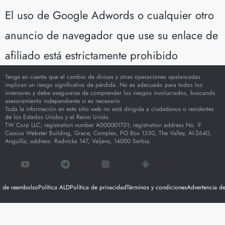
El uso de Google Adwords o cualquier otro
anuncio de navegador que use su enlace de
afiliado está estrictamente prohibido
Tenga en cuenta que el cambio de divisas y otras operaciones apalancadas
implican un riesgo significativo de pérdida. No es adecuado para todos los
inversores y debe asegurarse de comprender los riesgos involucrados, buscando
asesoramiento independiente si es necesario.
Toda la información en este sitio web no está dirigida a ciudadanos o residentes
de los Estados Unidos y el Reino Unido.
TW Corp LLC; registration number A000001731; registration address No. 9
Cassius Webster Building, Grace, Complex, PO Box 1330, The Valley, AI-2640,
Anguilla; address: Radnicka 147, Valjevo, 14000 Serbia.
ca de reembolso
Política ALD
Política de privacidad
Términos y condiciones
Advertencia de