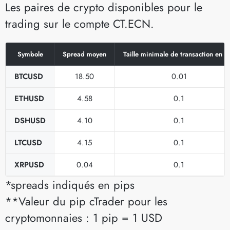
Les paires de crypto disponibles pour le
trading sur le compte CT.ECN.
Symbole
Spread moyen
Taille minimale de transaction en lo
BTCUSD
18.50
0.01
ETHUSD
4.58
0.1
DSHUSD
4.10
0.1
LTCUSD
4.15
0.1
XRPUSD
0.04
0.1
*spreads indiqués en pips
**Valeur du pip cTrader pour les
cryptomonnaies : 1 pip = 1 USD