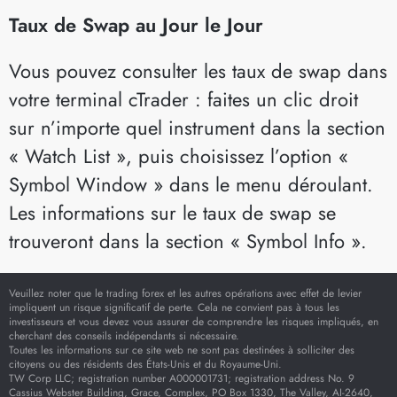
Taux de Swap au Jour le Jour
Vous pouvez consulter les taux de swap dans
votre terminal cTrader : faites un clic droit
sur n’importe quel instrument dans la section
« Watch List », puis choisissez l’option «
Symbol Window » dans le menu déroulant.
Les informations sur le taux de swap se
trouveront dans la section « Symbol Info ».
Veuillez noter que le trading forex et les autres opérations avec effet de levier
impliquent un risque significatif de perte. Cela ne convient pas à tous les
investisseurs et vous devez vous assurer de comprendre les risques impliqués, en
cherchant des conseils indépendants si nécessaire.
Toutes les informations sur ce site web ne sont pas destinées à solliciter des
citoyens ou des résidents des États-Unis et du Royaume-Uni.
TW Corp LLC; registration number A000001731; registration address No. 9
Cassius Webster Building, Grace, Complex, PO Box 1330, The Valley, AI-2640,