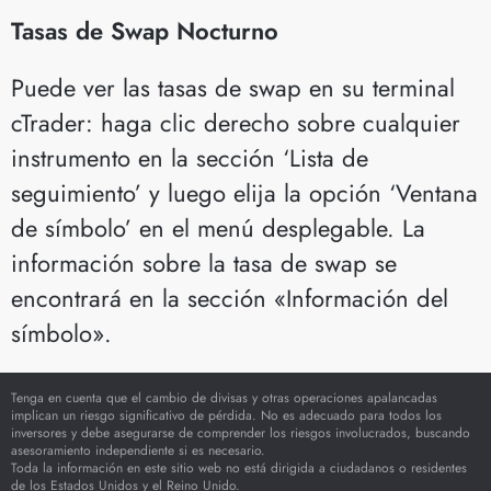
Tasas de Swap Nocturno
Puede ver las tasas de swap en su terminal
cTrader: haga clic derecho sobre cualquier
instrumento en la sección ‘Lista de
seguimiento’ y luego elija la opción ‘Ventana
de símbolo’ en el menú desplegable. La
información sobre la tasa de swap se
encontrará en la sección «Información del
símbolo».
Tenga en cuenta que el cambio de divisas y otras operaciones apalancadas
implican un riesgo significativo de pérdida. No es adecuado para todos los
inversores y debe asegurarse de comprender los riesgos involucrados, buscando
asesoramiento independiente si es necesario.
Toda la información en este sitio web no está dirigida a ciudadanos o residentes
de los Estados Unidos y el Reino Unido.