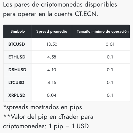
Los pares de criptomonedas disponibles
para operar en la cuenta CT.ECN.
Símbolo
Spread promedio
Tamaño mínimo de operación en
BTCUSD
18.50
0.01
ETHUSD
4.58
0.1
DSHUSD
4.10
0.1
LTCUSD
4.15
0.1
XRPUSD
0.04
0.1
*spreads mostrados en pips
**Valor del pip en cTrader para
criptomonedas: 1 pip = 1 USD