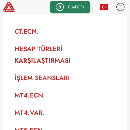
Özel Ofis
CT.ECN.
HESAP TÜRLERI
KARŞILAŞTIRMASI
İŞLEM SEANSLARI
MT4.ECN.
MT4.VAR.