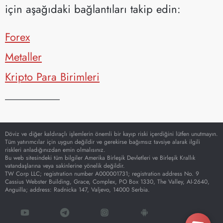
için aşağıdaki bağlantıları takip edin:
Forex
Metaller
Kripto Para Birimleri
__________
Döviz ve diğer kaldıraçlı işlemlerin önemli bir kayıp riski içerdiğini lütfen unutmayın.
Tüm yatırımcılar için uygun değildir ve gerekirse bağımsız tavsiye alarak ilgili
riskleri anladığınızdan emin olmalısınız.
Bu web sitesindeki tüm bilgiler Amerika Birleşik Devletleri ve Birleşik Krallık
vatandaşlarına veya sakinlerine yönelik değildir.
TW Corp LLC; registration number A000001731; registration address No. 9
Cassius Webster Building, Grace, Complex, PO Box 1330, The Valley, AI-2640,
Anguilla; address: Radnicka 147, Valjevo, 14000 Serbia.