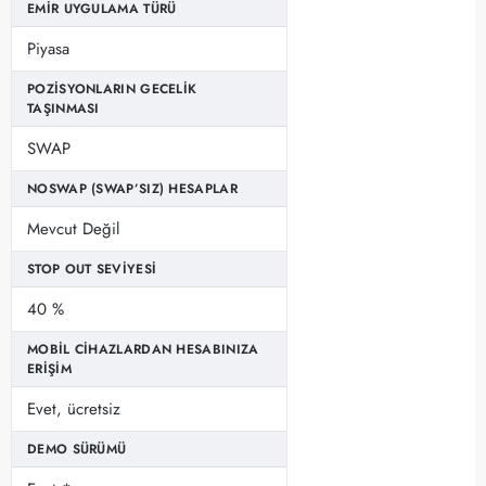
EMIR UYGULAMA TÜRÜ
Piyasa
POZISYONLARIN GECELIK
TAŞINMASI
SWAP
NOSWAP (SWAP’SIZ) HESAPLAR
Mevcut Değil
STOP OUT SEVIYESI
40 %
MOBIL CIHAZLARDAN HESABINIZA
ERIŞIM
Evet, ücretsiz
DEMO SÜRÜMÜ