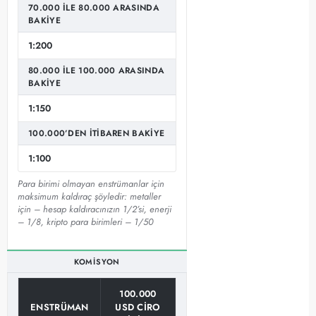
70.000 ILE 80.000 ARASINDA
BAKIYE
1:200
80.000 ILE 100.000 ARASINDA
BAKIYE
1:150
100.000’DEN ITIBAREN BAKIYE
1:100
Para birimi olmayan enstrümanlar için
maksimum kaldıraç şöyledir: metaller
için – hesap kaldıracınızın 1/2’si, enerji
– 1/8, kripto para birimleri – 1/50
KOMISYON
100.000
ENSTRÜMAN
USD CIRO