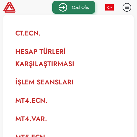
Özel Ofis
CT.ECN.
HESAP TÜRLERI
KARŞILAŞTIRMASI
İŞLEM SEANSLARI
MT4.ECN.
MT4.VAR.