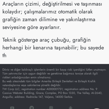
Araçların çizimi, değiştirilmesi ve taşınması
kolaydır; çalışmalarımız otomatik olarak
grafiğin zaman dilimine ve yakınlaştırma
seviyesine göre ayarlanır.
Teknik gösterge araç çubuğu, grafiğin
herhangi bir kenarına taşınabilir; bu sayede
th
Döviz ve diğer kaldıraçlı işlemlerin önemli bir kayıp riski içerdiğini lütfen unutmayın.
Tüm yatırımcılar için uygun değildir ve gerekirse bağımsız tavsiye alarak ilgili
riskleri anladığınızdan emin olmalısınız.
Bu web sitesindeki tüm bilgiler Amerika Birleşik Devletleri ve Birleşik Krallık
vatandaşlarına veya sakinlerine yönelik değildir.
TW Corp LLC; registration number A000001731; registration address No. 9
Cassius Webster Building, Grace, Complex, PO Box 1330, The Valley, AI-2640,
Anguilla; address: Radnicka 147, Valjevo, 14000 Serbia.