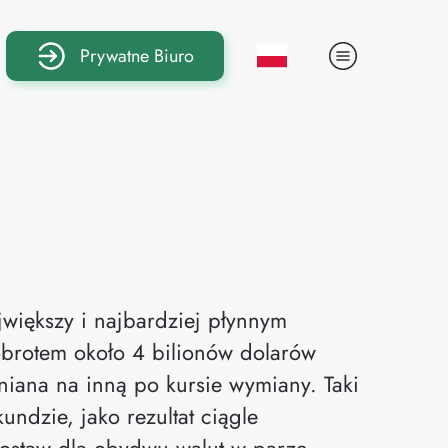
Prywatne Biuro
jwiększy i najbardziej płynnym
obrotem około 4 bilionów dolarów
niana na inną po kursie wymiany. Taki
ndzie, jako rezultat ciągle
ostaw dla obydwu walut w parze.