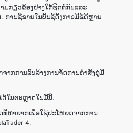
ຄວາມກ່ຽວຂ້ອງຢ່າງໃກ້ຊິດຕໍ່ກັນແລະ
. ການຊື້ຂາຍໃນບັນຊີດັ່ງກ່າວມີຂໍ້ດີຫຼາຍ
ກການລົບລ້າງການຈັດການຄໍາສັ່ງຄູ່ມື
ໃນຕະຫຼາດໃນມື້ນີ້.
າດທີ່ຫາຍາກເພື່ອໃຊ້ປະໂຫຍດຈາກການ
taTrader 4.