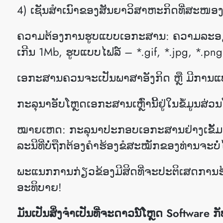
4) ເຊັນສໍາເນົາຂອງສັນຍາວິສາຫະກິດທີ່ສ
ຄວາມຕ້ອງການຮູບແບບເອກະສານ: ຄວາມລະອຽດ 
ເກີນ 1Mb, ຮູບແບບໄຟລ໌ – *.gif, *.jpg, *.png 
ເອກະສານຄວນຈະເປັນພາສາອັງກິດ ຫຼື ມີການແປພາ
ກະລຸນາອັບໂຫຼດເອກະສານເຫຼົ່ານີ້ຢູ່ໃນຂໍ້ມູນສ
ໝາຍເຫດ: ກະລຸນາປະກອບເອກະສານຢ່າງເຂັ້ມງວດຕ
ລະ​ນີ​ທີ່​ບໍ່​ຖືກ​ຕ້ອງ​ຄໍາ​ຮ້ອງ​ຂໍສະ​ໝັກ​ຂອງ​ທ່ານ​ຈະ​ບໍ
ພະແນກການກ່ຽວຂ້ອງມີສິດທີ່ຈະປະຕິເສດການຮ້ອ
ອະທິບາຍ!
ມັນເປັນສິ່ງຈໍາເປັນທີ່ຈະດາວນ໌ໂຫຼດ Software 