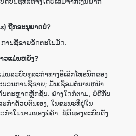
ີດບັນຊີທີ່ແທ້ຈິງໂດຍເລິ່ມຈາກເງິນຝາກ
s) ຖືກອະນຸຍາດບໍ່?
 ການຊື້ຂາຍອັດຕະໂນມັດ.
ກ່າວແມ່ນຫຍັງ?
 ແມ່ນລະບົບທຸລະກຳທາງອີເລັກໂທຣນິກຂອງ
ຂະບວນການຊື້ຂາຍ; ມັນເຊື່ອມຕໍ່ນາຍຫນ້າ
ບຕະຫຼາດຫຼັກຊັບ. ຢ່າງໃດກໍຕາມ, ບໍ່ຄືກັບ
ລະກໍາດ້ວຍຕົນເອງ, ໃນຂະນະທີ່ຢູ່ໃນ
ນນາມຂອງພໍ່ຄ້າ. ຂໍ້​ດີ​ຂອງ​ລະ​ບົບ​ດັ່ງ​