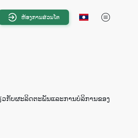
ຫ້ອງການສ່ວນໂຕ
່ຽວກັບຜະລິດຕະພັນແລະການບໍລິການຂອງ