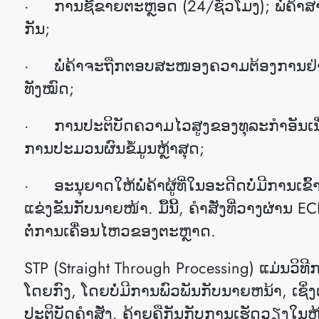
· ການຊື້ຂາຍຕະຫຼອດ (24/ຊົ່ວໂມງ); ພໍ່ຄ້າສ
ກັນ;
· ພໍ່ຄ້າຈະຖືກຕອບສະໜອງຄວາມຕ້ອງການຢ່າງເຕ
ທັງໝົດ;
· ການປະຕິບັດຄວາມໄວສູງຂອງທຸລະກໍາອັນເນ
ການປະມວນຜົນຂໍ້ມູນຫຼ້າສຸດ;
· ອະນຸຍາດໃຫ້ພໍ່ຄ້າຜູ້ທີ່ໃນອະດີດບໍ່ມີການເຂ
ແຂ່ງຂັນກັບນາຍໜ້າ. ມື້ນີ້, ຄໍາສັ່ງທີ່ວາງຜ່ານ
ຕໍ່ການເຄື່ອນໄຫວຂອງຕະຫຼາດ.
STP (Straight Through Processing) ແມ່ນວິທີ
ໂດຍກົງ, ໂດຍບໍ່ມີການພົວພັນກັບນາຍຫນ້າ, ເ
ປະຕິບັດຄໍາສັ່ງ. ຄ້າຍຄືກັນກັບການເຮັດວຽງໃນຫ້