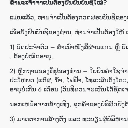
ຂ້າພະເຈົ້າຈໍາເປັນຕ້ອງຢືນຢັນບັນຊີໃໝ່?
ແມ່ນແລ້ວ, ທ່ານຈໍາເປັນຕ້ອງກວດສອບບັນຊີຂອງ
ເພື່ອຢັ້ງຢືນບັນຊີຂອງທ່ານ, ທ່ານຈໍາເປັນຕ້ອງໃຫ
1) ບັດປະຈຳຕົວ – ສຳເນົາໜັງສືຜ່ານແດນ ຫຼື ບັ
. ຕ້ອງບໍ່ໝົດອາຍຸ.
2​) ຫຼັກ​ຖານ​ຂອງ​ທີ່​ຢູ່​ຂອງ​ທ່ານ – ໃບ​ບິນ​ຄ່າ​ໃຊຈ່າຍໃດ
ປະ​ໂຫຍດ (​ແກ໊ສ​, ນ້ຳ, ໄຟ​ຟ້າ​, ໂທລະ​ສັບ​ຕັ້ງໂຕະ,
ອາຍຸບໍ່ເກີນ 6 ເດືອນ (ວັນທີຄວນຈະເຫັນໄດ້ຊັດເ
ນອກເຫນືອຈາກຂ້າງເທິງ, ລູກຄ້າຂອງບໍລິສັດຍັງຕ້ອງ
3) ມາດຕາການສ້າງຕັ້ງ ແລະ ທະບຽນຜູ້ບໍລິຫານ