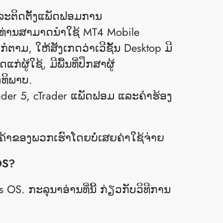
ລະ​ຕິດ​ຕັ້ງ​ແພັດຟອມການ​
ື​ທ່ານ​ສາ​ມາດ​ນໍາ​ໃຊ້ MT4 Mobile
ໃດກໍຕາມ, ໃຫ້ສັງເກດວ່າເວີຊັ້ນ Desktop ມີ
ຜູ້ໃຊ້, ມີພື້ນທີ່ປຶກສາຜູ້
ດທິພາບ.
ader 5, cTrader ແພັດຟອມ ແລະຄໍາຮ້ອງ
ຄ້າຂອງພວກເຮົາໂດຍບໍ່ເສຍຄ່າໃຊ້ຈ່າຍ
OS?
​ລຸ​ນາ​ອ່ານ​ທີ່​ນີ້ ​ກ່ຽວກັບວິ​ທີ​ການ​