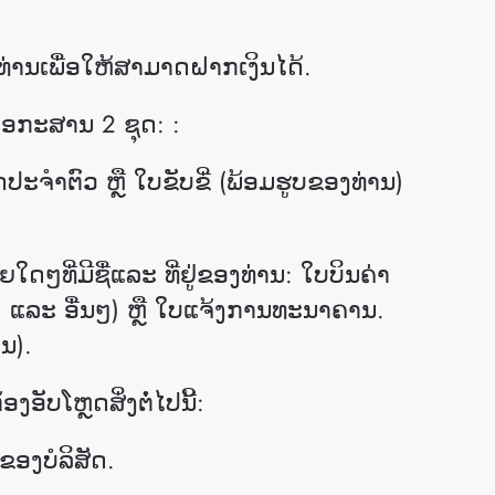
ທ່ານເພື່ອໃຫ້ສາມາດຝາກເງິນໄດ້.
້ ເອກະສານ 2 ຊຸດ: :
ດປະຈຳຕົວ ຫຼື ໃບຂັບຂີ່ (ພ້ອມຮູບຂອງທ່ານ)
ໆ​ທີ່​ມີ​ຊື່​ແລະ ​ທີ່​ຢູ່​ຂອງ​ທ່ານ​: ໃບ​ບິນ​ຄ່າ​
 ແລະ ​ອື່ນໆ​) ຫຼື​ ໃບ​ແຈ້ງ​ການ​ທະ​ນາ​ຄານ​.
ຈນ).
ອັບໂຫຼດສິ່ງຕໍ່ໄປນີ້:
ຂອງບໍລິສັດ.