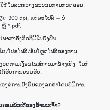
ະໜອງໃຫ້ໃນລະຫວ່າງຂະບວນການກວດສອບ.
300 dpi, ແຕ່ລະໄຟລ໌ – ບໍ່
ຫຼື *.pdf.
ສາອັງກິດທີ່ມີໃບຢັ້ງຢືນ.
່ວນໂຕ/ໂປຣໄຟລ໌/ອັບໂຫຼດໄຟລ໌ຂອງທ່ານ.
າມເງື່ອນໄຂທີ່ກ່າວມາຂ້າງເທິງ. ໃນ​ກໍ​
່​ໄດ້​ຮັບ​ການ​ຍອມ​ຮັບ​.
ງຂໍການຢັ້ງຢືນຂອງລູກຄ້າໂດຍບໍ່ມີການ
ກັບຄອມພິວເຕີຂອງຂ້າພະເຈົ້າ?