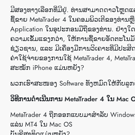
ມີສອງທາງເລືອກທີ່ມີຢູ່. ທ່ານ​ສາ​ມາດ​ດາວ​​ໂຫຼດ​ແ
ຊື້ຂາຍ MetaTrader 4 ໃນ​ຄອມ​ພິວ​ເຕີ​ຂອງ​ທ່ານ​ຫຼ
Application ໃນ​ອຸ​ປະ​ກອນ​ມື​ຖື​ຂອງ​ທ່ານ​. ຢ່າງ
ຄວາມເຂັ້ມແຂງກວ່າ, ໃຫ້ການຊື້ຂາຍອັດຕະໂນມັດແກ່
ຊ່ຽວຊານ, ແລະ ມີເຄື່ອງມືການວິເຄາະທີ່ມີປະສິ
ຄ່າໃຊ້ຈ່າຍຂອງການໃຊ້ MetaTrader 4, MetaTr
ສະໝັກ iPhone ແມ່ນຫຍັງ?
ພວກເຮົາສະໜອງ Software ທັງຫມົດໃຫ້ກັບລູກ
ວິທີການດໍາເນີນການ MetaTrader 4 ໃນ Mac 
MetaTrader 4 ຖືກອອກແບບມາສໍາລັບ Windows OS. ກະ
ແລ່ນ MT4 ໃນ Mac OS
ບັນຊີສາທິດແມ່ນຫຍັງ?