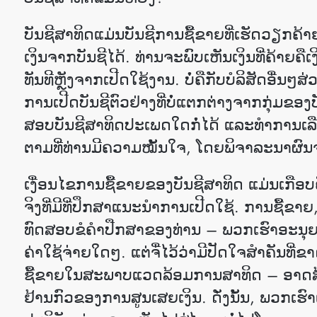
ບັນຊີສາທິດແມ່ນບັນຊີການຊື້ຂາຍທີ່ເຮັດວຽກຄ້າ
ເງິນຈາກບັນຊີໄດ້. ທ່ານຈະພົບເຫັນເງິນທີ່ຄ້າຍຄ
ທັນທີຫຼັງຈາກເປີດໃຊ້ງານ. ບໍ່ຄືກັບບໍລິສັດອື່
ການເປີດບັນຊີຕົວຢ່າງທີ່ບໍ່ແຕກຕ່າງຈາກກຸ່ມຂອງບ
ສອບ​​ບັນ​ຊີສາທິດປະເພດ​ໃດ​ກໍ່ໄດ້ ແລະທຳການ
ຕາມທີ່ທ່ານມີຄວາມ​ໝັ້ນ​ໃຈ​​, ໂດຍພິຈາລະ​ນາ​ຜົ
ເງື່ອນໄຂການຊື້ຂາຍຂອງບັນຊີສາທິດ ແມ່ນເກືອບຄ
ຈິງທີ່ມີທີ່ປຶກສາແນະນຳການເປີດໃຊ້. ການຊື້
ທົດສອບຂໍຄຳປືກສາຂອງທ່ານ – ພວກເຮົາອະນຸຍາດໃ
ຄ່າໃຊ້ຈ່າຍໃດໆ. ແຕ່ຈື່ໄວ້ວ່າມີປັດໃຈສໍາຄັນ
ຊື້ຂາຍໃນສະພາບແວດລ້ອມການສາທິດ – ອາດສ
ຢ້ານກົວຂອງການສູນເສຍເງິນ. ດັ່ງນັ້ນ, ພວກເຮ