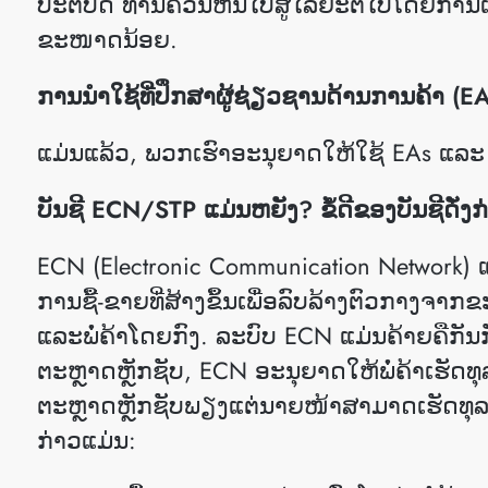
ປະຕິບັດ ທ່ານຄວນຫັນໄປສູ່ໄລຍະຕໍ່ໄປໂດຍການເປ
ຂະໜາດນ້ອຍ.
ການນໍາໃຊ້ທີ່ປຶກສາຜູ້ຊ່ຽວຊານດ້ານການຄ້າ (EA
ແມ່ນແລ້ວ, ພວກເຮົາອະນຸຍາດໃຫ້ໃຊ້ EAs ແລະ
ບັນຊີ ECN/STP ແມ່ນຫຍັງ? ຂໍ້ດີຂອງບັນຊີດັ່ງ
ECN (Electronic Communication Network)
ການຊື້-ຂາຍທີ່ສ້າງຂຶ້ນເພື່ອລົບລ້າງຕົວກາງຈາກ
ແລະພໍ່ຄ້າໂດຍກົງ. ລະບົບ ECN ແມ່ນຄ້າຍຄືກັນກັ
ຕະຫຼາດຫຼັກຊັບ, ECN ອະນຸຍາດໃຫ້ພໍ່ຄ້າເຮັດທຸ
ຕະຫຼາດຫຼັກຊັບພຽງແຕ່ນາຍໜ້າສາມາດເຮັດທຸລະກໍາໃ
ກ່າວ​ແມ່ນ​: