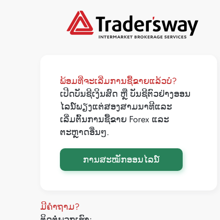
ພ້ອມທີ່ຈະເລີ່ມການຊື້ຂາຍແລ້ວບໍ?
ເປີດບັນຊີເງິນສົດ ຫຼື ບັນຊີຕົວຢ່າງອອນ
ໄລນ໌ພຽງແຕ່ສອງສາມນາທີແລະ
ເລີ່ມຕົ້ນການຊື້ຂາຍ Forex ແລະ
ຕະຫຼາດອື່ນໆ.
ການສະໝັກອອນໄລນ໌
ມີຄໍາຖາມ?
ຕິດຕໍ່ພວກເຮົາ: