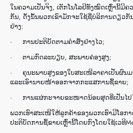
ໃນຄວາມເປັນຈິງ, ເຕັກໂນໂລຢີທັງໝົດເຫຼົ່ານີ້ມີ
ກັນ, ດັ່ງນັ້ນພວກເຂົາມັກຈະໃຊ້ຊື່ບໍລິການດຽວກັນ
ຢ່າງ:
· ການປະຕິບັດຕາມຄໍາສັ່ງຢ່າງໄວ;
· ຕາມກົດລະບຽບ, ສະພາບຄ່ອງສູງ;
· ຄຸນະພາບສູງຂອງໃບສະເໜີລາຄາເປັນຜົນມາຈາ
ແລະເອົານາຍໜ້າອອກຈາກກະແສການຊື້ຂາຍ;
· ການແຜ່ກະຈາຍຂະໜາດນ້ອຍສຸດທີ່ເປັນໄປໄດ້
ພວກເຮົາສະເໜີໃຫ້ລູກຄ້າຂອງພວກເຮົາມີໂອກ
ປະຕິບັດການຊື້ຂາຍເຫຼົ່ານີ້ໂດຍກົງໂດຍໃຊ້ເວທີMe