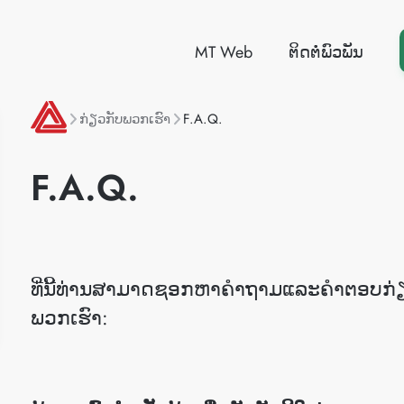
MT Web
ຕິດຕໍ່ພົວພັນ
ກ່ຽວກັບພວກເຮົາ
F.A.Q.
F.A.Q.
ທີ່ນີ້ທ່ານສາມາດຊອກຫາຄໍາຖາມແລະຄໍາຕອບກ
ພວກເຮົາ: