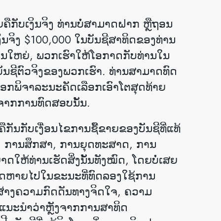
ຍຄືກັບເງິນຈິງ ທ່ານບໍ່ສາມາດຝາກ ຫຼືຖອນ
ືເງິນຈິງ $100,000 ໃນບັນຊີສາທິດຂອງທ່ານ
ນໆສ່ວນໃຫຍ່, ພວກເຮົາໃຫ້ໂອກາດກັບທ່ານໃນ
ັນຊີຕົວຈິງຂອງພວກເຮົາ. ທ່ານ​ສາ​ມາດ​ທົດ​
ເລືອກພິຈາລະນະຄັດເລືອກເອົາໂຕສຸດທ້າຍ
ນຈາກ​ການ​ທົດສອບນັ້ນ.
ືກັນກັບເງື່ອນໄຂການຊື້ຂາຍຂອງບັນຊີທີ່ແທ້
ຂາຍ, ການສຶກສາ, ການຍຸດທະສາດ, ການ
ຫ້ທ່ານເຮັດສິ່ງນັ້ນທັງໝົດ, ໂດຍບໍ່ເສຍ
ທີ່ຂາດຫາຍໄປໃນຂະນະທີ່ທົດລອງໃຊ້ການ
້າງຄວາມກົດດັນທາງຈິດໃຈ, ຄວາມ
ົາແນະນໍາວ່າຫຼັງຈາກການສາທິດ