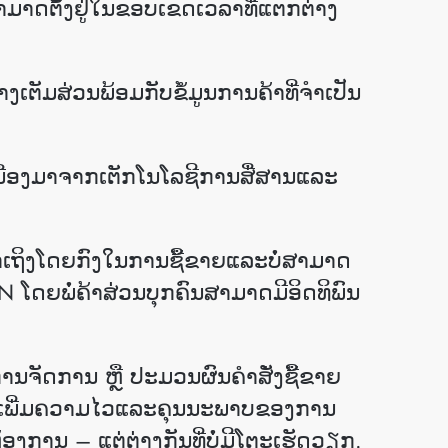
າມາດຕັ້ງຢູ່ໃນຂອບເຂດເວລາທີ່ແຕກຕ່າງ
ັມສ່ວນພ້ອມກັບຂໍ້ມູນການຄ້າທີ່ຈໍາເປັນ
ື່ອງມາຈາກເຕັກໂນໂລຊີການສື່ສານແລະ
ົ້າເຖິງໂດຍກົງໃນການຊື້ຂາຍແລະບໍ່ສາມາດ
 ECN ໂດຍພໍ່ຄ້າສ່ວນບຸກຄົນສາມາດມີອິດທິພົນ
ການຈັດການ ຫຼື ປະມວນຜົນຄໍາສັ່ງຊື້ຂາຍ
ຊິ່ງເພີ່ມຄວາມໄວແລະຄຸນນະພາບຂອງການ
ອງການ – ແຕ່ຕ່າງກັນທີ່ບໍ່ມີໂຕະເຮັດວຽກ.