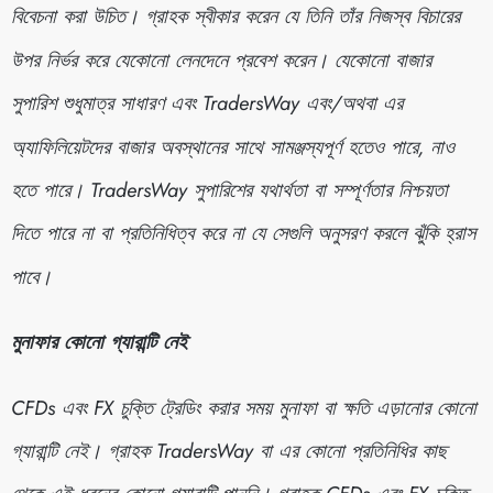
বিবেচনা করা উচিত। গ্রাহক স্বীকার করেন যে তিনি তাঁর নিজস্ব বিচারের
উপর নির্ভর করে যেকোনো লেনদেনে প্রবেশ করেন। যেকোনো বাজার
সুপারিশ শুধুমাত্র সাধারণ এবং TradersWay এবং/অথবা এর
অ্যাফিলিয়েটদের বাজার অবস্থানের সাথে সামঞ্জস্যপূর্ণ হতেও পারে, নাও
হতে পারে। TradersWay সুপারিশের যথার্থতা বা সম্পূর্ণতার নিশ্চয়তা
দিতে পারে না বা প্রতিনিধিত্ব করে না যে সেগুলি অনুসরণ করলে ঝুঁকি হ্রাস
পাবে।
মুনাফার কোনো গ্যারান্টি নেই
CFDs এবং FX চুক্তি ট্রেডিং করার সময় মুনাফা বা ক্ষতি এড়ানোর কোনো
গ্যারান্টি নেই। গ্রাহক TradersWay বা এর কোনো প্রতিনিধির কাছ