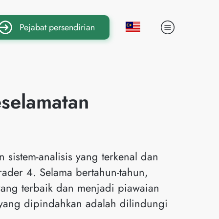
Pejabat persendirian
selamatan
sistem-analisis yang terkenal dan
rader 4. Selama bertahun-tahun,
u yang terbaik dan menjadi piawaian
 yang dipindahkan adalah dilindungi