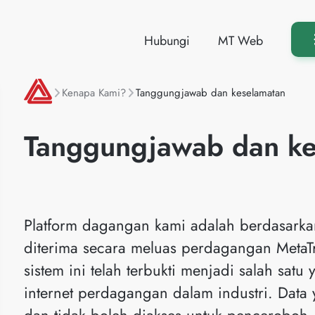
Hubungi
MT Web
Kenapa Kami?
Tanggungjawab dan keselamatan
Tanggungjawab dan ke
Platform dagangan kami adalah berdasarkan 
diterima secara meluas perdagangan MetaT
sistem ini telah terbukti menjadi salah sat
internet perdagangan dalam industri. Data
dan tidak boleh diakses untuk penceroboh.