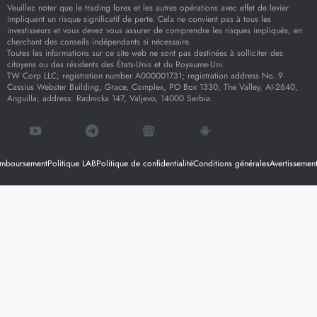
Veuillez noter que le trading forex et les autres opérations avec effet de levier
impliquent un risque significatif de perte. Cela ne convient pas à tous les
investisseurs et vous devez vous assurer de comprendre les risques impliqués, en
cherchant des conseils indépendants si nécessaire.
Toutes les informations sur ce site web ne sont pas destinées à solliciter des
citoyens ou des résidents des États-Unis et du Royaume-Uni.
TW Corp LLC; registration number A000001731; registration address No. 9
Cassius Webster Building, Grace, Complex, PO Box 1330, The Valley, AI-2640,
Anguilla; address: Radnicka 147, Valjevo, 14000 Serbia.
remboursement
Politique LAB
Politique de confidentialité
Conditions générales
Avertissement