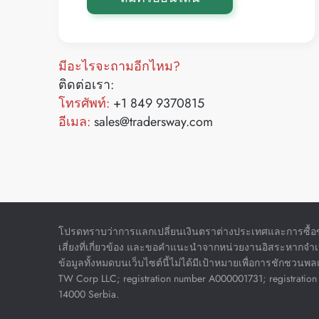
มีอะไรจะถามอีกไหม?
ติดต่อเรา:
โทรศัพท์:
+1 849 9370815
อีเมล:
sales@tradersway.com
โปรดทราบว่าการแลกเปลี่ยนเงินตราต่างประเทศและการซื้อขา
เสี่ยงที่เกี่ยวข้อง และขอคำแนะนำจากหน่วยงานอิสระหากจำเ
ข้อมูลทั้งหมดบนเว็บไซต์นี้ไม่ได้มีเป้าหมายเพื่อการชักชวนพ
TW Corp LLC; registration number A000001731; registration 
14000 Serbia.