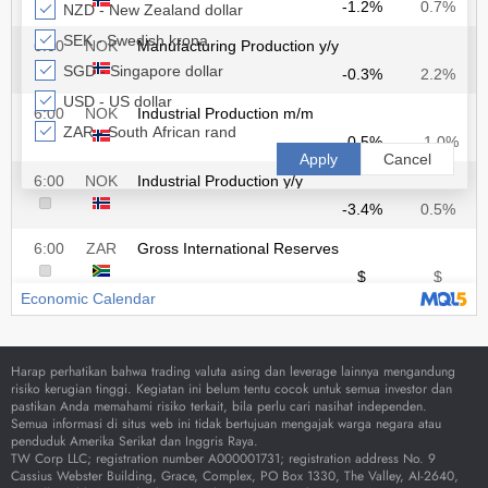
Harap perhatikan bahwa trading valuta asing dan leverage lainnya mengandung
risiko kerugian tinggi. Kegiatan ini belum tentu cocok untuk semua investor dan
pastikan Anda memahami risiko terkait, bila perlu cari nasihat independen.
Semua informasi di situs web ini tidak bertujuan mengajak warga negara atau
penduduk Amerika Serikat dan Inggris Raya.
TW Corp LLC; registration number A000001731; registration address No. 9
Cassius Webster Building, Grace, Complex, PO Box 1330, The Valley, AI-2640,