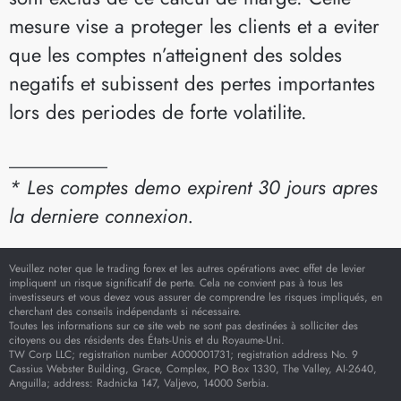
mesure vise a proteger les clients et a eviter
que les comptes n’atteignent des soldes
negatifs et subissent des pertes importantes
lors des periodes de forte volatilite.
__________
* Les comptes demo expirent 30 jours apres
la derniere connexion.
Veuillez noter que le trading forex et les autres opérations avec effet de levier
impliquent un risque significatif de perte. Cela ne convient pas à tous les
investisseurs et vous devez vous assurer de comprendre les risques impliqués, en
cherchant des conseils indépendants si nécessaire.
Toutes les informations sur ce site web ne sont pas destinées à solliciter des
citoyens ou des résidents des États-Unis et du Royaume-Uni.
TW Corp LLC; registration number A000001731; registration address No. 9
Cassius Webster Building, Grace, Complex, PO Box 1330, The Valley, AI-2640,
Anguilla; address: Radnicka 147, Valjevo, 14000 Serbia.