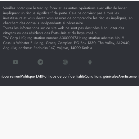
Veuillez noter que le trading forex et les autres opérations avec effet de levier
impliquent un risque significatif de perte. Cela ne convient pas à tous les
investisseurs et vous devez vous assurer de comprendre les risques impliqués, en
cherchant des conseils indépendants si nécessaire.
Toutes les informations sur ce site web ne sont pas destinées à solliciter des
citoyens ou des résidents des États-Unis et du Royaume-Uni.
TW Corp LLC; registration number A000001731; registration address No. 9
Cassius Webster Building, Grace, Complex, PO Box 1330, The Valley, AI-2640,
Anguilla; address: Radnicka 147, Valjevo, 14000 Serbia.
remboursement
Politique LAB
Politique de confidentialité
Conditions générales
Avertissement