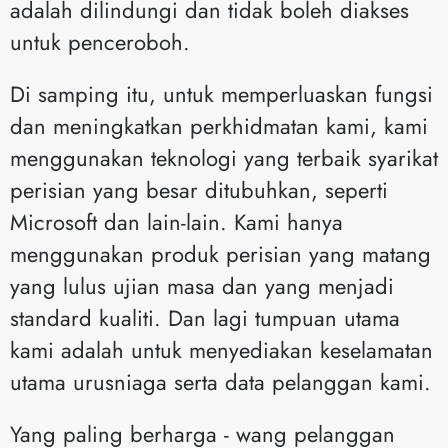
adalah dilindungi dan tidak boleh diakses
untuk penceroboh.
Di samping itu, untuk memperluaskan fungsi
dan meningkatkan perkhidmatan kami, kami
menggunakan teknologi yang terbaik syarikat
perisian yang besar ditubuhkan, seperti
Microsoft dan lain-lain. Kami hanya
menggunakan produk perisian yang matang
yang lulus ujian masa dan yang menjadi
standard kualiti. Dan lagi tumpuan utama
kami adalah untuk menyediakan keselamatan
utama urusniaga serta data pelanggan kami.
Yang paling berharga - wang pelanggan