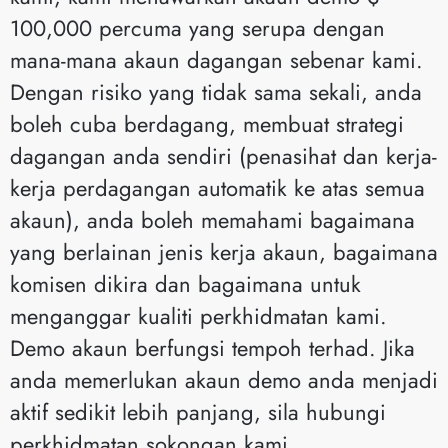
100,000 percuma yang serupa dengan
mana-mana akaun dagangan sebenar kami.
Dengan risiko yang tidak sama sekali, anda
boleh cuba berdagang, membuat strategi
dagangan anda sendiri (penasihat dan kerja-
kerja perdagangan automatik ke atas semua
akaun), anda boleh memahami bagaimana
yang berlainan jenis kerja akaun, bagaimana
komisen dikira dan bagaimana untuk
menganggar kualiti perkhidmatan kami.
Demo akaun berfungsi tempoh terhad. Jika
anda memerlukan akaun demo anda menjadi
aktif sedikit lebih panjang, sila hubungi
perkhidmatan sokongan kami.