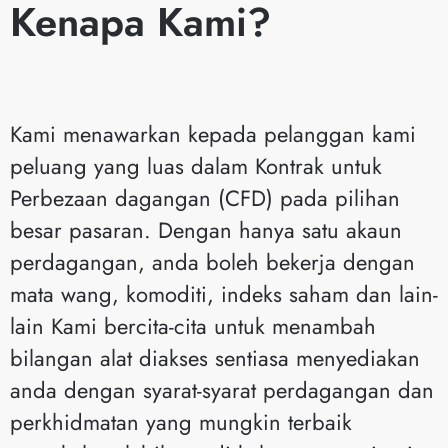
Kenapa Kami?
Kami menawarkan kepada pelanggan kami
peluang yang luas dalam Kontrak untuk
Perbezaan dagangan (CFD) pada pilihan
besar pasaran. Dengan hanya satu akaun
perdagangan, anda boleh bekerja dengan
mata wang, komoditi, indeks saham dan lain-
lain Kami bercita-cita untuk menambah
bilangan alat diakses sentiasa menyediakan
anda dengan syarat-syarat perdagangan dan
perkhidmatan yang mungkin terbaik