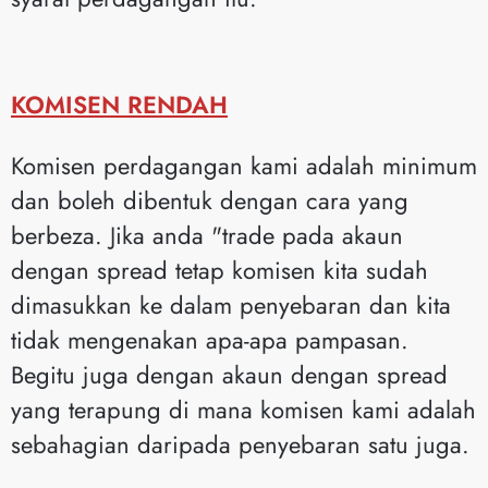
KOMISEN RENDAH
Komisen perdagangan kami adalah minimum
dan boleh dibentuk dengan cara yang
berbeza. Jika anda "trade pada akaun
dengan spread tetap komisen kita sudah
dimasukkan ke dalam penyebaran dan kita
tidak mengenakan apa-apa pampasan.
Begitu juga dengan akaun dengan spread
yang terapung di mana komisen kami adalah
sebahagian daripada penyebaran satu juga.