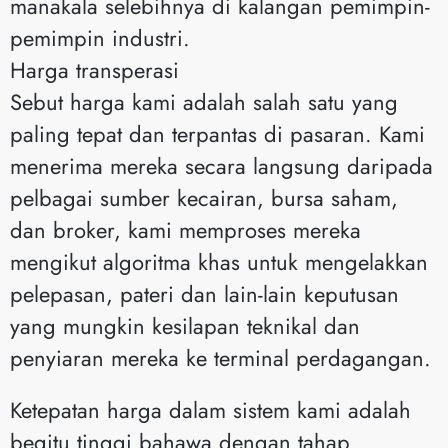
manakala selebihnya di kalangan pemimpin-
pemimpin industri.
Harga transperasi
Sebut harga kami adalah salah satu yang
paling tepat dan terpantas di pasaran. Kami
menerima mereka secara langsung daripada
pelbagai sumber kecairan, bursa saham,
dan broker, kami memproses mereka
mengikut algoritma khas untuk mengelakkan
pelepasan, pateri dan lain-lain keputusan
yang mungkin kesilapan teknikal dan
penyiaran mereka ke terminal perdagangan.
Ketepatan harga dalam sistem kami adalah
begitu tinggi bahawa dengan tahap