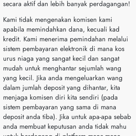
secara aktif dan lebih banyak perdagangan!
Kami tidak mengenakan komisen kami
apabila memindahkan dana, kecuali kad
kredit. Kami menerima pemindahan melalui
sistem pembayaran elektronik di mana kos
urus niaga yang sangat kecil dan sangat
mudah untuk menghantar sejumlah wang
yang kecil. Jika anda mengeluarkan wang
dalam jumlah deposit yang dihantar, kita
menjaga komisen diri kita sendiri (pada
sistem pembayaran yang sama di mana
deposit anda tiba). Jika untuk apa-apa sebab
anda membuat keputusan anda tidak mahu
untuk berdagang di platform mana-mana