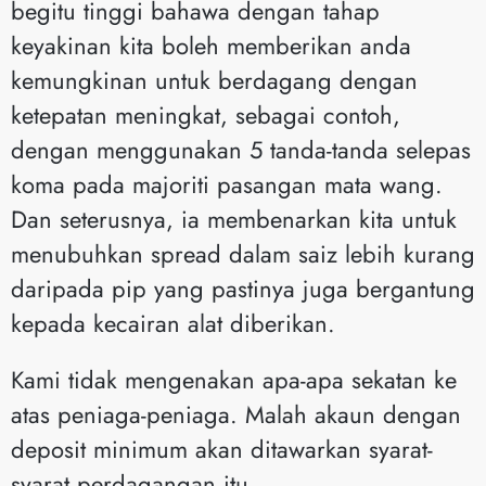
begitu tinggi bahawa dengan tahap
keyakinan kita boleh memberikan anda
kemungkinan untuk berdagang dengan
ketepatan meningkat, sebagai contoh,
dengan menggunakan 5 tanda-tanda selepas
koma pada majoriti pasangan mata wang.
Dan seterusnya, ia membenarkan kita untuk
menubuhkan spread dalam saiz lebih kurang
daripada pip yang pastinya juga bergantung
kepada kecairan alat diberikan.
Kami tidak mengenakan apa-apa sekatan ke
atas peniaga-peniaga. Malah akaun dengan
deposit minimum akan ditawarkan syarat-
syarat perdagangan itu.