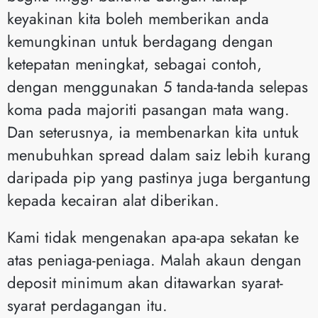
keyakinan kita boleh memberikan anda
kemungkinan untuk berdagang dengan
ketepatan meningkat, sebagai contoh,
dengan menggunakan 5 tanda-tanda selepas
koma pada majoriti pasangan mata wang.
Dan seterusnya, ia membenarkan kita untuk
menubuhkan spread dalam saiz lebih kurang
daripada pip yang pastinya juga bergantung
kepada kecairan alat diberikan.
Kami tidak mengenakan apa-apa sekatan ke
atas peniaga-peniaga. Malah akaun dengan
deposit minimum akan ditawarkan syarat-
syarat perdagangan itu.