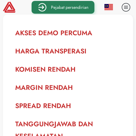
Pejabat persendirian
AKSES DEMO PERCUMA
HARGA TRANSPERASI
KOMISEN RENDAH
MARGIN RENDAH
SPREAD RENDAH
TANGGUNGJAWAB DAN