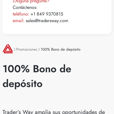
¿Alguna pregunta?
Contáctenos:
teléfono:
+1 849 9370815
email:
sales@tradersway.com
Promociones
100% Bono de depósito
100% Bono de
depósito
Trader’s Way amplía sus oportunidades de