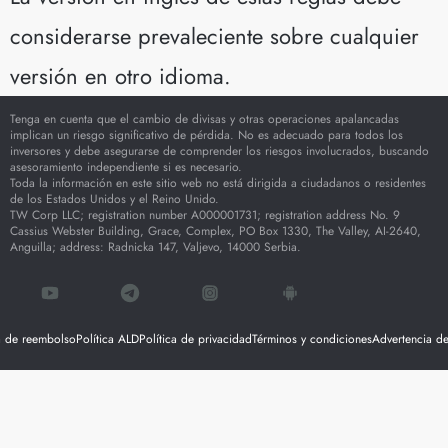
considerarse prevaleciente sobre cualquier
versión en otro idioma.
Tenga en cuenta que el cambio de divisas y otras operaciones apalancadas
implican un riesgo significativo de pérdida. No es adecuado para todos los
inversores y debe asegurarse de comprender los riesgos involucrados, buscando
asesoramiento independiente si es necesario.
Toda la información en este sitio web no está dirigida a ciudadanos o residentes
de los Estados Unidos y el Reino Unido.
TW Corp LLC; registration number A000001731; registration address No. 9
Cassius Webster Building, Grace, Complex, PO Box 1330, The Valley, AI-2640,
Anguilla; address: Radnicka 147, Valjevo, 14000 Serbia.
ca de reembolso
Política ALD
Política de privacidad
Términos y condiciones
Advertencia de