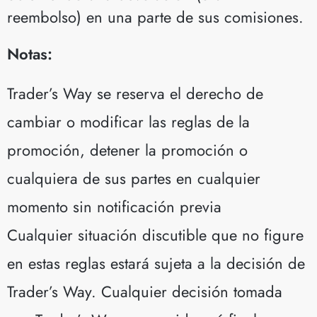
reembolso) en una parte de sus comisiones.
Notas:
Trader’s Way se reserva el derecho de
cambiar o modificar las reglas de la
promoción, detener la promoción o
cualquiera de sus partes en cualquier
momento sin notificación previa
Cualquier situación discutible que no figure
en estas reglas estará sujeta a la decisión de
Trader’s Way. Cualquier decisión tomada