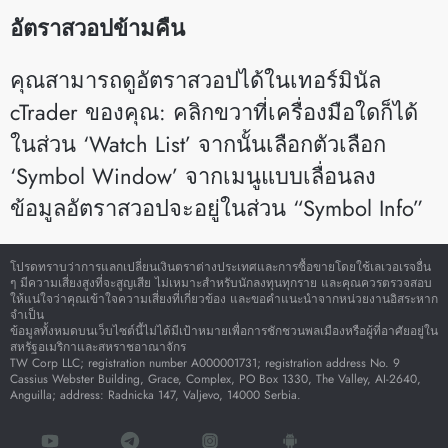
อัตราสวอปข้ามคืน
คุณสามารถดูอัตราสวอปได้ในเทอร์มินัล
cTrader ของคุณ: คลิกขวาที่เครื่องมือใดก็ได้
ในส่วน ‘Watch List’ จากนั้นเลือกตัวเลือก
‘Symbol Window’ จากเมนูแบบเลื่อนลง
ข้อมูลอัตราสวอปจะอยู่ในส่วน “Symbol Info”
โปรดทราบว่าการแลกเปลี่ยนเงินตราต่างประเทศและการซื้อขายโดยใช้เลเวอเรจอื่น
ๆ มีความเสี่ยงสูงที่จะสูญเสีย ไม่เหมาะสำหรับนักลงทุนทุกราย และคุณควรตรวจสอบ
ให้แน่ใจว่าคุณเข้าใจความเสี่ยงที่เกี่ยวข้อง และขอคำแนะนำจากหน่วยงานอิสระหาก
จำเป็น
ข้อมูลทั้งหมดบนเว็บไซต์นี้ไม่ได้มีเป้าหมายเพื่อการชักชวนพลเมืองหรือผู้ที่อาศัยอยู่ใน
สหรัฐอเมริกาและสหราชอาณาจักร
TW Corp LLC; registration number A000001731; registration address No. 9
Cassius Webster Building, Grace, Complex, PO Box 1330, The Valley, AI-2640,
Anguilla; address: Radnicka 147, Valjevo, 14000 Serbia.