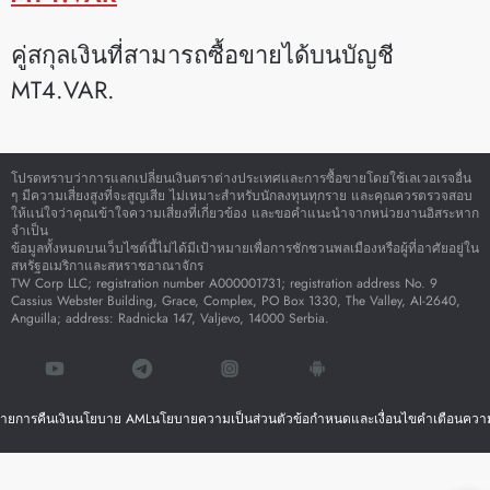
คู่สกุลเงินที่สามารถซื้อขายได้บนบัญชี
MT4.VAR.
โปรดทราบว่าการแลกเปลี่ยนเงินตราต่างประเทศและการซื้อขายโดยใช้เลเวอเรจอื่น
ๆ มีความเสี่ยงสูงที่จะสูญเสีย ไม่เหมาะสำหรับนักลงทุนทุกราย และคุณควรตรวจสอบ
ให้แน่ใจว่าคุณเข้าใจความเสี่ยงที่เกี่ยวข้อง และขอคำแนะนำจากหน่วยงานอิสระหาก
จำเป็น
ข้อมูลทั้งหมดบนเว็บไซต์นี้ไม่ได้มีเป้าหมายเพื่อการชักชวนพลเมืองหรือผู้ที่อาศัยอยู่ใน
สหรัฐอเมริกาและสหราชอาณาจักร
TW Corp LLC; registration number A000001731; registration address No. 9
Cassius Webster Building, Grace, Complex, PO Box 1330, The Valley, AI-2640,
Anguilla; address: Radnicka 147, Valjevo, 14000 Serbia.
ายการคืนเงิน
นโยบาย AML
นโยบายความเป็นส่วนตัว
ข้อกำหนดและเงื่อนไข
คำเตือนความ