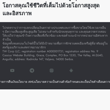
โอกาสคุณใช้ชีวิตที่เต็มไปด้วยโอกาสสูงสุด
และอิสรภาพ
โปรดทราบว่าการแลกเปลี่ยนเงินตราต่างประเทศและการซื้อขายโดยใช้เลเวอเรจอื่น
ๆ มีความเสี่ยงสูงที่จะสูญเสีย ไม่เหมาะสำหรับนักลงทุนทุกราย และคุณควรตรวจสอบ
ให้แน่ใจว่าคุณเข้าใจความเสี่ยงที่เกี่ยวข้อง และขอคำแนะนำจากหน่วยงานอิสระหาก
จำเป็น
ข้อมูลทั้งหมดบนเว็บไซต์นี้ไม่ได้มีเป้าหมายเพื่อการชักชวนพลเมืองหรือผู้ที่อาศัยอยู่ใน
สหรัฐอเมริกาและสหราชอาณาจักร
TW Corp LLC; registration number A000001731; registration address No. 9
Cassius Webster Building, Grace, Complex, PO Box 1330, The Valley, AI-2640,
Anguilla; address: Radnicka 147, Valjevo, 14000 Serbia.
ายการคืนเงิน
นโยบาย AML
นโยบายความเป็นส่วนตัว
ข้อกำหนดและเงื่อนไข
คำเตือนความ