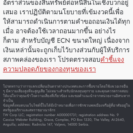
อัตราส่วนของสินทรัพย์ต่อหนี้สินในเชิงบวกอยู่
เสมอ เราปฏิบัติตามนโยบายที่เข้มงวดนี้เพื่อ
ให้สามารถดำเนินการตามคำขอถอนเงินได้ทุก
เมื่อ อาจต้องใช้เวลาถอนมากขึ้น อย่างไร
ก็ตาม สำหรับบัญชี ECN ขนาดใหญ่ เนื่องจาก
เงินเหล่านั้นจะถูกเก็บไว้บางส่วนกับผู้ให้บริการ
สภาพคล่องของเรา โปรดตรวจสอบ
คำชี้แจง
ความปลอดภัยของกองทุนของเรา
โปรดทราบว่าการแลกเปลี่ยนเงินตราต่างประเทศและการซื้อขายโดยใช้เลเวอเรจอื่น
ๆ มีความเสี่ยงสูงที่จะสูญเสีย ไม่เหมาะสำหรับนักลงทุนทุกราย และคุณควรตรวจสอบ
ให้แน่ใจว่าคุณเข้าใจความเสี่ยงที่เกี่ยวข้อง และขอคำแนะนำจากหน่วยงานอิสระหาก
จำเป็น
ข้อมูลทั้งหมดบนเว็บไซต์นี้ไม่ได้มีเป้าหมายเพื่อการชักชวนพลเมืองหรือผู้ที่อาศัยอยู่ใน
สหรัฐอเมริกาและสหราชอาณาจักร
TW Corp LLC; registration number A000001731; registration address No. 9
Cassius Webster Building, Grace, Complex, PO Box 1330, The Valley, AI-2640,
Anguilla; address: Radnicka 147, Valjevo, 14000 Serbia.