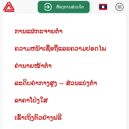
ຫ້ອງການສ່ວນໂຕ
ການແຜ່ກະຈາຍຕໍ່າ
ຄວາມຫນ້າເຊື່ອຖືແລະຄວາມປອດໄພ
ຄ່ານາຍໜ້າຕ່ຳ
ລະດິບຄ່າກາງສູງ – ສ່ວນແບ່ງຕໍ່າ
ລາຄາໂປ່ງໃສ
ເຂົ້າເຖິງຕົວຢ່າງຟຣີ