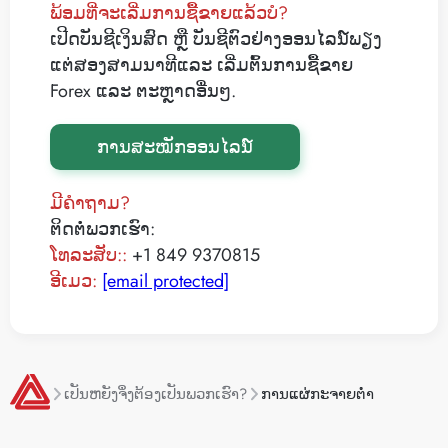
ພ້ອມທີ່ຈະເລີ່ມການຊື້ຂາຍແລ້ວບໍ?
ເປີດບັນຊີເງິນສົດ ຫຼື ບັນຊີຕົວຢ່າງອອນໄລນ໌ພຽງ
ແຕ່ສອງສາມນາທີແລະ ເລີ່ມຕົ້ນການຊື້ຂາຍ
Forex ແລະ ຕະຫຼາດອື່ນໆ.
ການສະໝັກອອນໄລນ໌
ມີຄໍາຖາມ?
ຕິດຕໍ່ພວກເຮົາ:
ໂທລະສັບ::
+1 849 9370815
ອີເມວ:
[email protected]
ເປັນຫຍັງຈຶ່ງຕ້ອງເປັນພວກເຮົາ?
ການແຜ່ກະຈາຍຕໍ່າ