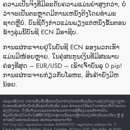
ຄວາມເປັນຈິງທີ່ມີລະດັບຄວາມແມ່ນຍໍາສູງກວ່າ, ບໍ່
ວ່າຈະເປັນຕະຫຼາດມີການເຫນັງຕີງໂດຍທໍາມະ
ຊາດຫຼືບໍ່. ບັນຊີດັ່ງກ່າວແມ່ນພຽງແຕ່ຫນຶ່ງຂັ້ນຕອນ
ຂ້າງລຸ່ມນີ້ບັນຊີ ECN ມືອາຊີບ.
ການແຜ່ກະຈາຍຢູ່ໃນບັນຊີ ECN ຂອງພວກເຮົາ
ແມ່ນມີໜ້ອຍຫຼາຍ. ໃນຄູ່ສະກຸນເງິນທີ່ມີສະພາບ
ຄ່ອງທີ່ສຸດ – EUR/USD – ເຂົາເຈົ້າບັນລຸ 0 pip!
ການແຜ່ກະຈາຍກ່ຽວກັບໂລຫະ, ສິນຄ້າຍັງມີຫ
ນ້ອຍ.
ກະລຸນາສັງເກດ ວ່າການສົ່ງເສີມຊື້ຂາຍເງິນຕາຕ່າງປະເທດອື່ນໆມີຄວາມສ່ຽງຢ່າງຫຼວງຫຼາຍ.
ບໍ່ເໝາະສົມສໍາລັບນັກລົງທຶນທຸກຄົນທັງໝົດ ແລະ ທ່ານຄວນໃຫ້ແນ່ໃຈວ່າທ່ານເຂົ້າໃຈຄວາມ
ສ່ຽງດັ່ງກ່າວ, ດັ່ງນັ້ນຈຶ່ງຄວນຊອກຫາຄໍາແນະນໍາຈາກຜູ້ທີ່ຊ່ຽວຊານຖ້າຈໍາເປັນ.
ຂໍ້ມູນທັງໝົດຢູ່ໃນເວັບໄຊທ໌ນີ້ບໍ່ໄດ້ມຸ້ງໄປສູ່ການຊັກຊວນຫຼືການຮຽກຮ້ອງພົນລະເມືອງ ຫຼື ຜູ້
ອາໄສຢູ່ໃນສະຫະລັດແລະ ສະຫະລາຊະອານາຈັກ.
TW Corp LLC; registration number A000001731; registration address No. 9
Cassius Webster Building, Grace, Complex, PO Box 1330, The Valley, AI-2640,