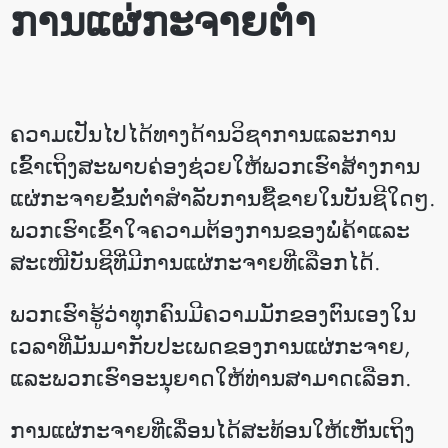
ການແຜ່ກະຈາຍຕໍ່າ
ຄວາມເປັນໄປໄດ້ທາງດ້ານວິຊາການແລະການ
ເຂົ້າເຖິງສະພາບຄ່ອງຊ່ວຍໃຫ້ພວກເຮົາສ້າງການ
ແຜ່ກະຈາຍຂັ້ນຕ່ໍາສໍາລັບການຊື້ຂາຍໃນບັນຊີໃດໆ.
ພວກເຮົາເຂົ້າໃຈຄວາມຕ້ອງການຂອງພໍ່ຄ້າແລະ
ສະເໜີບັນຊີທີ່ມີການແຜ່ກະຈາຍທີ່ເລືອກໄດ້.
ພວກເຮົາຮູ້ວ່າທຸກຄົນມີຄວາມມັກຂອງຕົນເອງໃນ
ເວລາທີ່ມັນມາກັບປະເພດຂອງການແຜ່ກະຈາຍ,
ແລະພວກເຮົາອະນຸຍາດໃຫ້ທ່ານສາມາດເລືອກ.
ການແຜ່ກະຈາຍທີ່ເລື່ອນໄດ້ສະທ້ອນໃຫ້ເຫັນເຖິງ