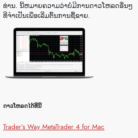
ທ່ານ. ນີ້ຫມາຍຄວາມວ່າບໍ່ມີການດາວໂຫລດອື່ນໆ
ທີ່ຈໍາເປັນເພື່ອເລີ່ມຕົ້ນການຊື້ຂາຍ.
ດາວໂຫລດໄດ້ທີ່ນີ້
Trader’s Way MetaTrader 4 for Mac