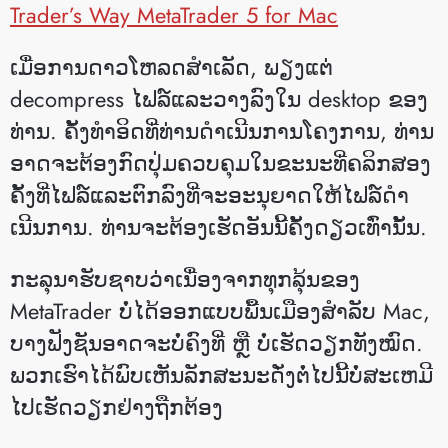
Trader’s Way MetaTrader 5 for Mac
ເມື່ອການດາວໂຫລດສໍາເລັດ, ພຽງແຕ່
decompress ໄຟລ໌ແລະວາງລົງໃນ desktop ຂອງ
ທ່ານ. ຄັ້ງທໍາອິດທີ່ທ່ານດໍາເນີນການໂຄງການ, ທ່ານ
ອາດຈະຕ້ອງກົດປຸ່ມຄວບຄຸມໃນຂະນະທີ່ຄລິກສອງ
ຄັ້ງທີ່ໄຟລ໌ແລະຕົກລົງທີ່ຈະອະນຸຍາດໃຫ້ໄຟລ໌ດໍາ
ເນີນການ. ທ່ານຈະຕ້ອງເຮັດອັນນີ້ຄັ້ງດຽວເທົ່ານັ້ນ.
ກະລຸນາຮັບຊາບວ່າເນື່ອງຈາກທຸກລຸ້ນຂອງ
MetaTrader ບໍ່ໄດ້ອອກແບບພື້ນເມືອງສຳລັບ Mac,
ບາງຟັງຊັນອາດຈະບໍ່ຄົງທີ່ ຫຼື ບໍ່ເຮັດວຽກທັງໝົດ.
ພວກເຮົາໄດ້ພົບເຫັນລັກສະນະດັ່ງຕໍ່ໄປນີ້ບໍ່ສະເຫມີ
ໄປເຮັດວຽກຢ່າງຖືກຕ້ອງ