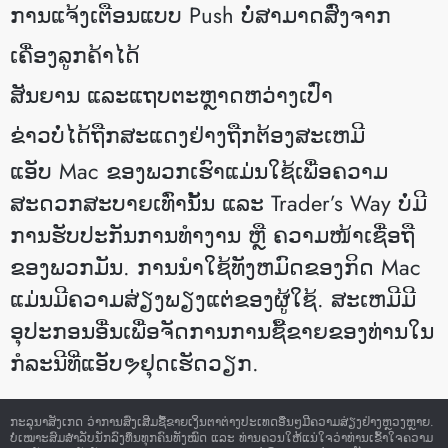
ການແຈ້ງເຕືອນແບບ Push ບໍ່ສາມາດສົ່ງຈາກ
ເຄື່ອງລູກຄ້າໄດ້
ສັນຍານ ແລະແຖບຕະຫຼາດຫວ່າງເປົ່າ
ຂ່າວບໍ່ໄດ້ຖືກສະແດງຢ່າງຖືກຕ້ອງສະເຫມີ
ແອັບ Mac ຂອງພວກເຮົາແມ່ນໃຊ້ເພື່ອຄວາມ
ສະດວກສະບາຍເທົ່ານັ້ນ ແລະ Trader’s Way ບໍ່ມີ
ການຮັບປະກັນການທຳງານ ຫຼື ຄວາມໜ້າເຊື່ອຖື
ຂອງພວກມັນ. ການ​ນໍາ​ໃຊ້​ທັງ​ຫມົດ​ຂອງ​ກິດ Mac
ແມ່ນ​ມີ​ຄວາມ​ສ່ຽງ​ພຽງ​ແຕ່​ຂອງ​ຜູ້​ໃຊ້​. ສະເຫມີມີ
ອຸປະກອນອື່ນເພື່ອຈັດການການຊື້ຂາຍຂອງທ່ານໃນ
ກໍລະນີທີ່ແອັບຯຢຸດເຮັດວຽກ.
ກະລຸນາສັງເກດ ວ່າການສົ່ງເສີມຊື້ຂາຍເງິນຕາຕ່າງປະເທດອື່ນໆມີຄວາມສ່ຽງຢ່າງຫຼວງຫຼາຍ.
ບໍ່ເໝາະສົມສໍາລັບນັກລົງທຶນທຸກຄົນທັງໝົດ ແລະ ທ່ານຄວນໃຫ້ແນ່ໃຈວ່າທ່ານເຂົ້າໃຈຄວາມ