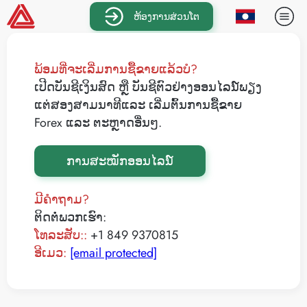
ຫ້ອງການສ່ວນໂຕ
ພ້ອມທີ່ຈະເລີ່ມການຊື້ຂາຍແລ້ວບໍ?
ເປີດບັນຊີເງິນສົດ ຫຼື ບັນຊີຕົວຢ່າງອອນໄລນ໌ພຽງ
ແຕ່ສອງສາມນາທີແລະ ເລີ່ມຕົ້ນການຊື້ຂາຍ
Forex ແລະ ຕະຫຼາດອື່ນໆ.
ການສະໝັກອອນໄລນ໌
ມີຄໍາຖາມ?
ຕິດຕໍ່ພວກເຮົາ:
ໂທລະສັບ::
+1 849 9370815
ອີເມວ:
[email protected]