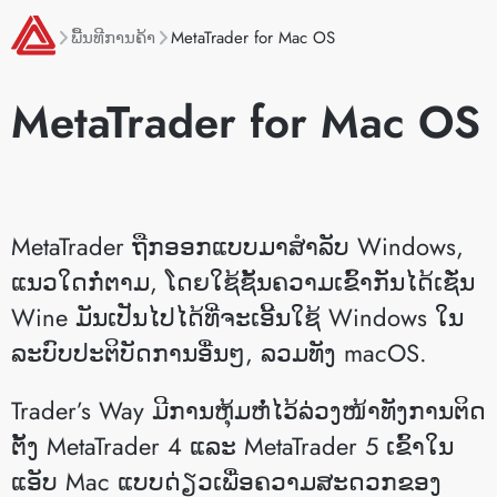
ພື້ນທີການຄ້າ
MetaTrader for Mac OS
MetaTrader for Mac OS
MetaTrader ຖືກອອກແບບມາສໍາລັບ Windows,
ແນວໃດກໍ່ຕາມ, ໂດຍໃຊ້ຊັ້ນຄວາມເຂົ້າກັນໄດ້ເຊັ່ນ
Wine ມັນເປັນໄປໄດ້ທີ່ຈະເອີ້ນໃຊ້ Windows ໃນ
ລະບົບປະຕິບັດການອື່ນໆ, ລວມທັງ macOS.
Trader’s Way ມີການຫຸ້ມຫໍ່ໄວ້ລ່ວງໜ້າທັງການຕິດ
ຕັ້ງ MetaTrader 4 ແລະ MetaTrader 5 ເຂົ້າໃນ
ແອັບ Mac ແບບດ່ຽວເພື່ອຄວາມສະດວກຂອງ