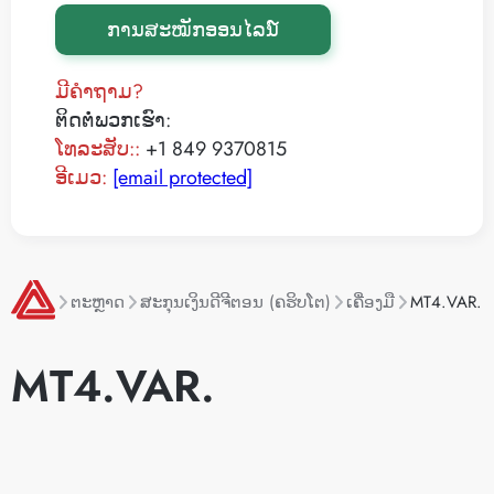
ການສະໝັກອອນໄລນ໌
ມີຄໍາຖາມ?
ຕິດຕໍ່ພວກເຮົາ:
ໂທລະສັບ::
+1 849 9370815
ອີເມວ:
[email protected]
ຕະຫຼາດ
ສະ​ກຸນ​ເງິນ​ດີ​ຈີ​ຕອນ (ຄຮິບໂຕ)
ເຄື່ອງມື
MT4.VAR.
MT4.VAR.