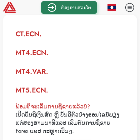
ຫ້ອງການສ່ວນໂຕ
CT.ECN.
MT4.ECN.
MT4.VAR.
MT5.ECN.
ພ້ອມທີ່ຈະເລີ່ມການຊື້ຂາຍແລ້ວບໍ?
ເປີດບັນຊີເງິນສົດ ຫຼື ບັນຊີຕົວຢ່າງອອນໄລນ໌ພຽງ
ແຕ່ສອງສາມນາທີແລະ ເລີ່ມຕົ້ນການຊື້ຂາຍ
Forex ແລະ ຕະຫຼາດອື່ນໆ.