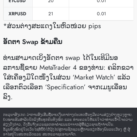
ETCUSD
20
0.01
XRPUSD
21
0.01
*ສ່ວນຕ່າງສະແດງໃນຫົວໜ່ວຍ pips
ອັດຕາ Swap ຂ້າມຄືນ
ທ່ານສາມາດເບິ່ງອັດຕາ swap ໄດ້ໃນເທີມີນອ
ລການຊື້ຂາຍ MetaTrader 4 ຂອງທ່ານ: ຄລິກຂວາ
ໃສ່ເຄື່ອງມືໃດໜຶ່ງໃນສ່ວນ ‘Market Watch’ ແລ້ວ
ເລືອກຕົວເລືອກ ‘Specification’ ຈາກເມນູເລື່ອນ
ລົງ.
ກະລຸນາສັງເກດ ວ່າການສົ່ງເສີມຊື້ຂາຍເງິນຕາຕ່າງປະເທດອື່ນໆມີຄວາມສ່ຽງຢ່າງຫຼວງຫຼາຍ.
ບໍ່ເໝາະສົມສໍາລັບນັກລົງທຶນທຸກຄົນທັງໝົດ ແລະ ທ່ານຄວນໃຫ້ແນ່ໃຈວ່າທ່ານເຂົ້າໃຈຄວາມ
ສ່ຽງດັ່ງກ່າວ, ດັ່ງນັ້ນຈຶ່ງຄວນຊອກຫາຄໍາແນະນໍາຈາກຜູ້ທີ່ຊ່ຽວຊານຖ້າຈໍາເປັນ.
ຂໍ້ມູນທັງໝົດຢູ່ໃນເວັບໄຊທ໌ນີ້ບໍ່ໄດ້ມຸ້ງໄປສູ່ການຊັກຊວນຫຼືການຮຽກຮ້ອງພົນລະເມືອງ ຫຼື ຜູ້
ອາໄສຢູ່ໃນສະຫະລັດແລະ ສະຫະລາຊະອານາຈັກ.