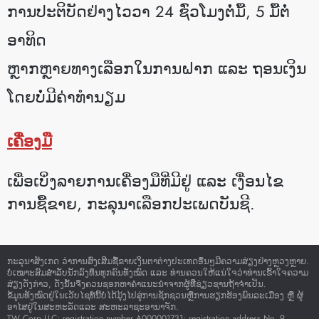
ການປະຕິບັດຢ່າງໄວວາ 24 ຊົ່ວໂມງຕໍ່ມື້, 5 ມື້ຕໍ່
ອາທິດ
ຫຼາກຫຼາຍທາງເລືອກໃນການຝາກ ແລະ ຖອນເງິນ
ໂດຍບໍ່ມີຄ່າທຳນຽມ
ເຄື່ອງມື
ເພື່ອເບິ່ງລາຍການເຄື່ອງມືທີ່ມີຢູ່ ແລະ ເງື່ອນໄຂ
ການຊື້ຂາຍ, ກະລຸນາເລືອກປະເພດບັນຊີ.
ກະລຸນາສັງເກດ ວ່າການສົ່ງເສີມຊື້ຂາຍເງິນຕາຕ່າງປະເທດອື່ນໆມີຄວາມສ່ຽງຢ່າງຫຼວງຫຼາຍ.
ບໍ່ເໝາະສົມສໍາລັບນັກລົງທຶນທຸກຄົນທັງໝົດ ແລະ ທ່ານຄວນໃຫ້ແນ່ໃຈວ່າທ່ານເຂົ້າໃຈຄວາມ
ສ່ຽງດັ່ງກ່າວ, ດັ່ງນັ້ນຈຶ່ງຄວນຊອກຫາຄໍາແນະນໍາຈາກຜູ້ທີ່ຊ່ຽວຊານຖ້າຈໍາເປັນ.
ຂໍ້ມູນທັງໝົດຢູ່ໃນເວັບໄຊທ໌ນີ້ບໍ່ໄດ້ມຸ້ງໄປສູ່ການຊັກຊວນຫຼືການຮຽກຮ້ອງພົນລະເມືອງ ຫຼື ຜູ້
ອາໄສຢູ່ໃນສະຫະລັດແລະ ສະຫະລາຊະອານາຈັກ.
TW Corp LLC; registration number A000001731; registration address No. 9