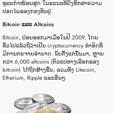
ທຸລະກຳໜ້ອຍສຸດ ໃນຂະນະທີ່ຍັງຮັກສາຄວາມ
ປອດໄພຂອງກອງທຶນຢູ່.
Bitcoin ແລະ Altcoins
Bitcoin, ປ່ອຍອອກມາເມື່ອໃນປີ 2009, ໂດຍ
ທົ່ວໄປແລ້ວຖືວ່າເປັນ cryptocurrency ທໍາອິດທີ່
ມີການກະຈາຍອໍານາດ. ນັບຕັ້ງແຕ່ນັ້ນມາ, ຫຼາຍ
ກວ່າ 6,000 altcoins (ຕົວແປທາງເລືອກຂອງ
bitcoin) ໄດ້ຖືກສ້າງຂື້ນ, ລວມທັງ Litecoin,
Etherium, Ripple ແລະອື່ນໆ.