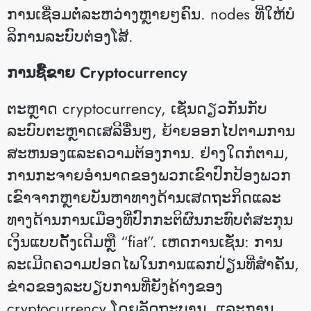
ການເຊື່ອມຕໍ່ລະຫວ່າງຫຼາຍໆຄົນ. nodes ທີ່ໃຫ້ບໍ
ລິການລະບົບຕ່ອງໂສ້.
ການຊື້ຂາຍ Cryptocurrency
ຕະຫຼາດ cryptocurrency, ເຊັ່ນດຽວກັນກັບ
ລະບົບຕະຫຼາດເສລີອື່ນໆ, ຍ້າຍອອກໄປຕາມການ
ສະຫນອງແລະຄວາມຕ້ອງການ. ຢ່າງໃດກໍຕາມ,
ການກະຈາຍອໍານາດຂອງພວກເຂົາປົກປ້ອງພວກ
ເຂົາຈາກຫຼາຍບັນຫາທາງດ້ານເສດຖະກິດແລະ
ທາງດ້ານການເມືອງທີ່ປົກກະຕິຜົນກະທົບຕໍ່ສະກຸນ
ເງິນແບບດັ້ງເດີມຫຼື “fiat”. ເຫດການເຊັ່ນ: ການ
ລະເມີດຄວາມປອດໄພໃນການແລກປ່ຽນທີ່ສໍາຄັນ,
ຂ່າວຂອງລະບຽບການທີ່ຍັງຄ້າງຂອງ
cryptocurrency ໂດຍລັດຖະບານ, ແລະການ