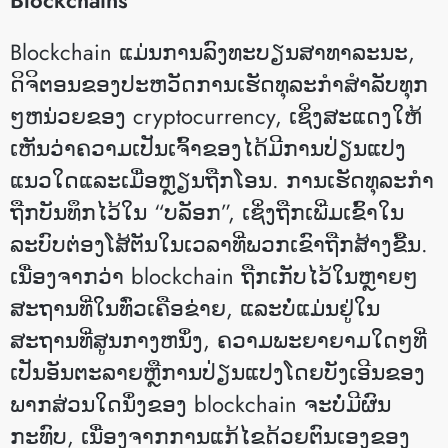
Blockchain ແມ່ນການລົງທະບຽນສາທາລະນະ,
ດິຈິຕອນຂອງປະຫວັດການເຮັດທຸລະກໍາສໍາລັບທຸກ
ໆຫນ່ວຍຂອງ cryptocurrency, ເຊິ່ງສະແດງໃຫ້
ເຫັນວ່າຄວາມເປັນເຈົ້າຂອງໄດ້ມີການປ່ຽນແປງ
ແນວໃດແລະເມື່ອຫຼຽນຖືກໂອນ. ການເຮັດທຸລະກໍາ
ຖືກບັນທຶກໄວ້ໃນ “ບລັອກ”, ເຊິ່ງຖືກເພີ່ມເຂົ້າໃນ
ລະບົບຕ່ອງໂສ້ຕັນໃນເວລາທີ່ພວກເຂົາຖືກສ້າງຂື້ນ.
ເນື່ອງຈາກວ່າ blockchain ຖືກເກັບໄວ້ໃນຫຼາຍໆ
ສະຖານທີ່ໃນທົ່ວເຄືອຂ່າຍ, ແລະບໍ່ແມ່ນຢູ່ໃນ
ສະຖານທີ່ສູນກາງຫນຶ່ງ, ຄວາມພະຍາຍາມໃດໆທີ່
ເປັນອັນຕະລາຍຫຼືການປ່ຽນແປງໂດຍບັງເອີນຂອງ
ພາກສ່ວນໃດນຶ່ງຂອງ blockchain ຈະບໍ່ມີຜົນ
ກະທົບ, ເນື່ອງຈາກການແກ້ໄຂດ້ວຍຕົນເອງຂອງ