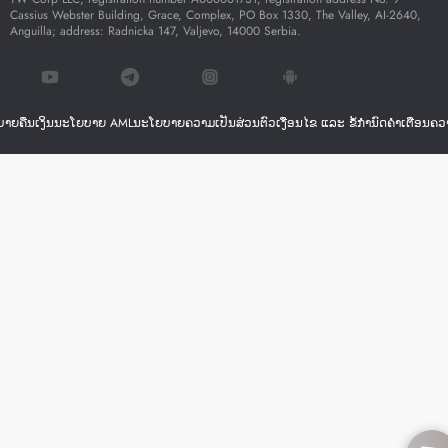
Cassius Webster Building, Grace, Complex, PO Box 1330, The Valley, AI-2640,
Anguilla; address: Radnicka 147, Valjevo, 14000 Serbia.
າຍຄືນເງິນ
ນະໂຍບາຍ AML
ນະໂຍບາຍຄວາມເປັນສ່ວນຕົວ
ເງື່ອນໄຂ ແລະ ຂໍ້ກຳນົດ
ຄຳເຕືອນຄວ