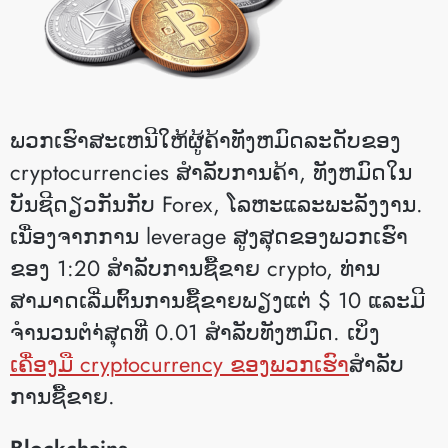
ພວກ​ເຮົາ​ສະ​ເຫນີ​ໃຫ້​ຜູ້​ຄ້າ​ທັງ​ຫມົດ​ລະ​ດັບ​ຂອງ
cryptocurrencies ສໍາ​ລັບ​ການ​ຄ້າ​, ທັງ​ຫມົດ​ໃນ​
ບັນ​ຊີ​ດຽວ​ກັນ​ກັບ Forex​, ໂລ​ຫະ​ແລະ​ພະ​ລັງ​ງານ​.
ເນື່ອງຈາກການ leverage ສູງສຸດຂອງພວກເຮົາ
ຂອງ 1:20 ສໍາລັບການຊື້ຂາຍ crypto, ທ່ານ
ສາມາດເລີ່ມຕົ້ນການຊື້ຂາຍພຽງແຕ່ $ 10 ແລະມີ
ຈໍານວນຕໍາ່ສຸດທີ່ 0.01 ສໍາລັບທັງຫມົດ. ເບິ່ງ
ເຄື່ອງມື cryptocurrency ຂອງພວກເຮົາ
ສໍາລັບ
ການຊື້ຂາຍ.
Blockchains