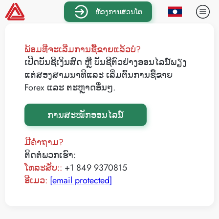
ຫ້ອງການສ່ວນໂຕ
ພ້ອມທີ່ຈະເລີ່ມການຊື້ຂາຍແລ້ວບໍ?
ເປີດບັນຊີເງິນສົດ ຫຼື ບັນຊີຕົວຢ່າງອອນໄລນ໌ພຽງ
ແຕ່ສອງສາມນາທີແລະ ເລີ່ມຕົ້ນການຊື້ຂາຍ
Forex ແລະ ຕະຫຼາດອື່ນໆ.
ການສະໝັກອອນໄລນ໌
ມີຄໍາຖາມ?
ຕິດຕໍ່ພວກເຮົາ:
ໂທລະສັບ::
+1 849 9370815
ອີເມວ:
[email protected]