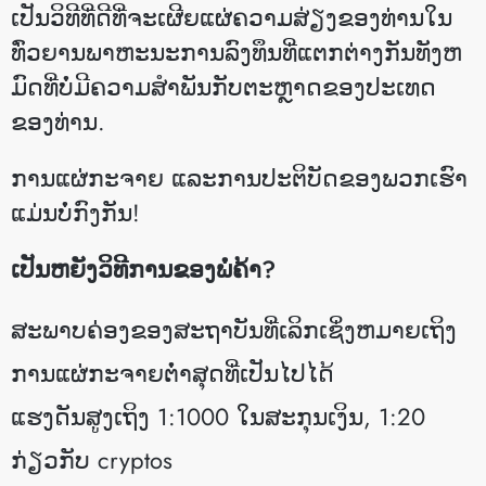
ເປັນວິທີທີ່ດີທີ່ຈະເຜີຍແຜ່ຄວາມສ່ຽງຂອງທ່ານໃນ
ທົ່ວຍານພາຫະນະການລົງທຶນທີ່ແຕກຕ່າງກັນທັງຫ
ມົດທີ່ບໍ່ມີຄວາມສໍາພັນກັບຕະຫຼາດຂອງປະເທດ
ຂອງທ່ານ.
ການແຜ່ກະຈາຍ ແລະການປະຕິບັດຂອງພວກເຮົາ
ແມ່ນບໍ່ກົງກັນ!
ເປັນຫຍັງວິທີການຂອງພໍ່ຄ້າ?
ສະພາບຄ່ອງຂອງສະຖາບັນທີ່ເລິກເຊິ່ງຫມາຍເຖິງ
ການແຜ່ກະຈາຍຕ່ໍາສຸດທີ່ເປັນໄປໄດ້
ແຮງດັນສູງເຖິງ 1:1000 ໃນສະກຸນເງິນ, 1:20
ກ່ຽວກັບ cryptos