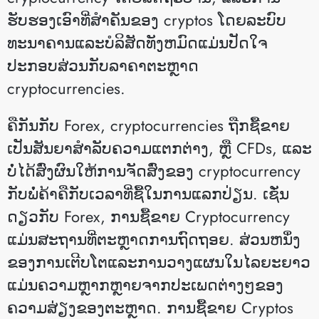
ຮັບຮອງເອົາທີ່ສໍາຄັນຂອງ cryptos ໂດຍລະບົບ
ທະນາຄານແລະບໍລິສັດທັງຫມົດແມ່ນປັດໃຈ
ປະກອບສ່ວນກັບລາຄາຕະຫຼາດ
cryptocurrencies.
ຄືກັນກັບ Forex, cryptocurrencies ຖືກຊື້ຂາຍ
ເປັນສັນຍາສໍາລັບຄວາມແຕກຕ່າງ, ຫຼື CFDs, ແລະ
ບໍ່ໄດ້ສົ່ງຜົນໃຫ້ການຈັດສົ່ງຂອງ cryptocurrency
ກັບພໍ່ຄ້າຄືກັບເວລາທີ່ຊື້ໃນການແລກປ່ຽນ. ເຊັ່ນ
ດຽວກັບ Forex, ການຊື້ຂາຍ Cryptocurrency
ແມ່ນສະຖານທີ່ຕະຫຼາດການຖົດຖອຍ. ສ່ວນຫນຶ່ງ
ຂອງການເຕີບໂຕແລະການວາງແຜນໃນໄລຍະຍາວ
ແມ່ນຄວາມຫຼາກຫຼາຍຈາກປະເພດຕ່າງໆຂອງ
ຄວາມສ່ຽງຂອງຕະຫຼາດ. ການຊື້ຂາຍ Cryptos