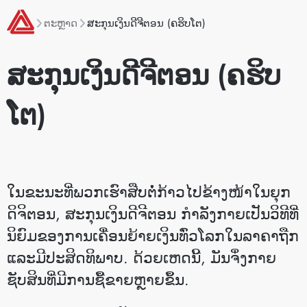
ຕະຫຼາດ
ສະ​ກຸນ​ເງິນ​ດີ​ຈີ​ຕອນ (ຄຮິບໂຕ)
ສະ​ກຸນ​ເງິນ​ດີ​ຈີ​ຕອນ (ຄຮິບ
ໂຕ)
ໃນຂະນະທີ່ພວກເຮົາສືບຕໍ່ກ້າວໄປຂ້າງໜ້າໃນຍຸກ
ດິຈິຕອນ, ສະ​ກຸນ​ເງິນ​ດີ​ຈີ​ຕອນ ກໍາລັງກາຍເປັນວິທີທີ່
ນິຍົມຂອງການເຄື່ອນຍ້າຍເງິນທົ່ວໂລກໃນລາຄາຖືກ
ແລະມີປະສິດທິພາບ. ດ້ວຍເຫດນີ້, ມັນຈຶ່ງກາຍ
ຊັບສິນທີ່ມີການຊື້ຂາຍຫຼາຍຂຶ້ນ.