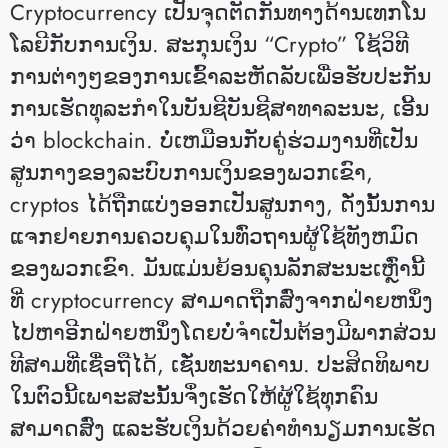
Cryptocurrency ເປັນຈຸດຕັດກັນທາງດ້ານເທກໂນ
ໂລຍີກັບການເງິນ. ສະກຸນເງິນ “Crypto” ໃຊ້ວິທີ
ການຕ່າງໆຂອງການເຂົ້າລະຫັດລັບເພື່ອຮັບປະກັນ
ການເຮັດທຸລະກໍາໃນບັນຊີບັນຊີສາທາລະນະ, ເອີ້ນ
ວ່າ blockchain. ບໍ່ເຫມືອນກັບຄູ່ຮ່ວມງານທີ່ເປັນ
ສູນກາງຂອງລະບົບການເງິນຂອງພວກເຂົາ,
cryptos ໄດ້ຖືກແບ່ງອອກເປັນສູນກາງ, ດັ່ງນັ້ນການ
ແຈກຢາຍການຄວບຄຸມໃນທົ່ວຖານຜູ້ໃຊ້ທັງຫມົດ
ຂອງພວກເຂົາ. ມັນແມ່ນຍ້ອນຄຸນລັກສະນະເຫຼົ່ານີ້
ທີ່ cryptocurrency ສາມາດຖືກສົ່ງຈາກຝ່າຍຫນຶ່ງ
ໄປຫາອີກຝ່າຍຫນຶ່ງໂດຍບໍ່ຈໍາເປັນຕ້ອງມີພາກສ່ວນ
ທີສາມທີ່ເຊື່ອຖືໄດ້, ເຊັ່ນທະນາຄານ. ປະສິດທິພາບ
ໃນຕົວນີ້ເພາະສະນັ້ນຈຶ່ງເຮັດໃຫ້ຜູ້ໃຊ້ທຸກຄົນ
ສາມາດສົ່ງ ແລະຮັບເງິນດ້ວຍຄ່າທຳນຽມການເຮັດ