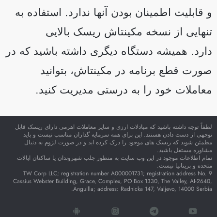
 قابلیت اطمینان بودن آنها ندارد. استفاده به
نهایی از نسخه مکینتاش ریسک بالایی
ارد. همیشه دستگاه دیگری داشته باشید که در
ورت قطع برنامه در مکینتاش، بتوانید
عاملات خود را به درستی مدیریت کنید.
فاً توجه داشته باشید که مبادلات ارزی و سایر معاملات اهرمی دارای ریسک قابل
جهی از دست دادن هستند. این برای همه سرمایه گذاران مناسب نیست و باید
مئن شوید که ریسک های موجود را درک کرده اید و در صورت لزوم به دنبال
شاوره مستقل باشید.
ام اطلاعات موجود در این وب سایت به منظور جلب شهروندان یا ساکنان ایالات
حده و بریتانیا نیست.
TW Corp LLC; registration number A000001731; registration address No.
Cassius Webster Building, Grace, Complex, PO Box 1330, The Valley, AI-264
Anguilla; address: Radnicka 147, Valjevo, 14000 Serbi