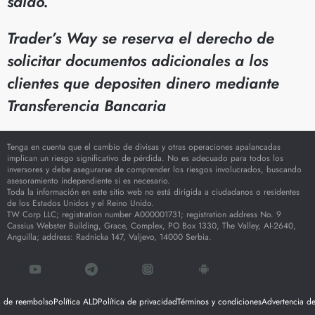
saldo.
Trader’s Way se reserva el derecho de
solicitar documentos adicionales a los
clientes que depositen dinero mediante
Transferencia Bancaria
Tenga en cuenta que el cambio de divisas y otras operaciones apalancadas
implican un riesgo significativo de pérdida. No es adecuado para todos los
inversores y debe asegurarse de comprender los riesgos involucrados, buscando
asesoramiento independiente si es necesario.
Toda la información en este sitio web no está dirigida a ciudadanos o residentes
de los Estados Unidos y el Reino Unido.
TW Corp LLC; registration number A000001731; registration address No. 9
Cassius Webster Building, Grace, Complex, PO Box 1330, The Valley, AI-2640,
Anguilla; address: Radnicka 147, Valjevo, 14000 Serbia.
ca de reembolso
Política ALD
Política de privacidad
Términos y condiciones
Advertencia de