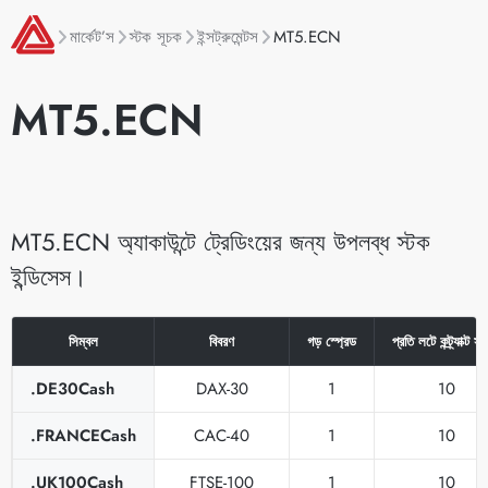
মার্কেট’স
স্টক সূচক
ইন্সট্রুমেন্টস
MT5.ECN
MT5.ECN
MT5.ECN অ্যাকাউন্টে ট্রেডিংয়ের জন্য উপলব্ধ স্টক
ইন্ডিসেস।
সিম্বল
বিবরণ
গড় স্প্রেড
প্রতি লটে কন্ট্র্যাক্ট 
.DE30Cash
DAX-30
1
10
.FRANCECash
CAC-40
1
10
.UK100Cash
FTSE-100
1
10