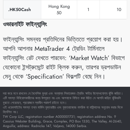
Hong Kong
.HK50Cash
1
10
50
ওভারনাইট ফাইন্যান্সিং
ফাইন্যান্সিং সমন্বয় প্রতিদিনের ভিত্তিতে প্রয়োগ করা হয়।
আপনি আপনার MetaTrader 4 ট্রেডিং টার্মিনালে
ফাইন্যান্সিং রেট দেখতে পারবেন: ‘Market Watch’ বিভাগে
যেকোনো ইন্সট্রুমেন্টে রাইট ক্লিক করুন, তারপর ড্রপডাউন
মেনু থেকে ‘Specification’ বিকল্পটি বেছে নিন।
দয়া করে মনে রাখবেন যে বৈদেশিক মুদ্রা এবং অন্যান্য লিভারেজড ট্রেডিং ক্ষতির উল্লেখযোগ্য ঝুঁকি জড়িত।
এটি সমস্ত বিনিয়োগকারীদের জন্য উপযুক্ত নয় এবং আপনাকে নিশ্চিত করা উচিত যে আপনি জড়িত ঝুঁকিগুলি
বুঝতে পেরেছেন, প্রয়োজনে স্বাধীন পরামর্শ চাইতে হবে।
এই ওয়েবসাইটের সমস্ত তথ্য মার্কিন যুক্তরাষ্ট্র এবং যুক্তরাজ্যের নাগরিক বা বাসিন্দাদের অনুরোধ করার দিকে
নির্দেশিত নয়।
TW Corp LLC; registration number A000001731; registration address No. 9
Cassius Webster Building, Grace, Complex, PO Box 1330, The Valley, AI-2640,
Anguilla; address: Radnicka 147, Valjevo, 14000 Serbia.