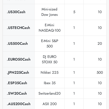
Mini-sized
.US30Cash
5
10
Dow Jones
E-Mini
.USTECHCash
1
10
NASDAQ-100
E-Mini S&P
.US500Cash
1
20
500
DJ EURO
.EURO50Cash
1
10
STOXX 50
.JPN225Cash
Nikkei 225
1
500
.ESP35Cash
Ibex 35
1
10
.SW20Cash
Switzerland20
1
10
.AUS200Cash
ASX 200
1
10